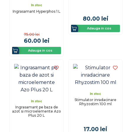
In stoc
Ingrasamant Hyperphos 1 L
80.00
lei
Adauga in cos
75.00
lei
60.00
lei
Adauga in cos
In stoc
Stimulator inradacinare
In stoc
Rhyzostim 100 ml
Ingrasamant pe baza de
azot si microelemente Azo
Plus 20 L
17.00
lei