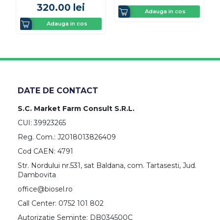
320.00
lei
Adauga in cos
Adauga in cos
DATE DE CONTACT
S.C. Market Farm Consult S.R.L.
CUI: 39923265
Reg. Com.: J2018013826409
Cod CAEN: 4791
Str. Nordului nr.531, sat Baldana, com. Tartasesti, Jud.
Dambovita
office@biosel.ro
Call Center: 0752 101 802
Autorizatie Seminte: DB034500C