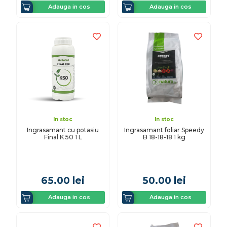
Adauga in cos
Adauga in cos
In stoc
In stoc
Ingrasamant cu potasiu
Ingrasamant foliar Speedy
Final K 50 1 L
B 18-18-18 1 kg
65.00
lei
50.00
lei
Adauga in cos
Adauga in cos