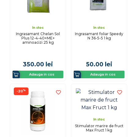
In stoc
In stoc
Ingrasamant Chelan Sol
Ingrasamant foliar Speedy
Plus 12-4-40+ME+
N 36-5-5 1 kg
aminoacizi 25 kg
350.00
lei
50.00
lei
Adauga in cos
Adauga in cos
%
-20
In stoc
Stimulator marire de fruct
Max Fruct 1 kg