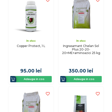
In stoc
In stoc
Copper Protect, 1 L
Ingrasamant Chelan Sol
Plus 20-20-
20+ME+aminoazici 25 kg
95.00
lei
350.00
lei
Adauga in cos
Adauga in cos