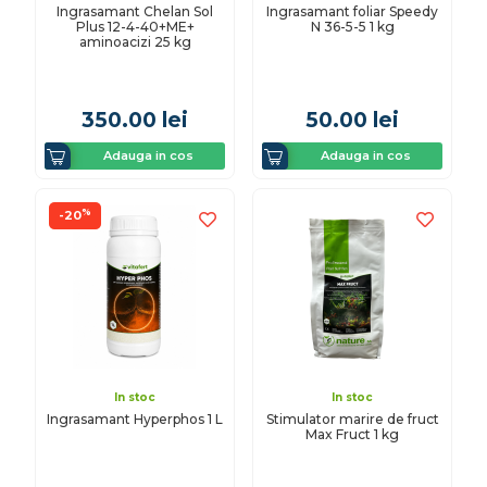
Ingrasamant Chelan Sol
Ingrasamant foliar Speedy
Plus 12-4-40+ME+
N 36-5-5 1 kg
aminoacizi 25 kg
350.00
lei
50.00
lei
Adauga in cos
Adauga in cos
%
-20
In stoc
In stoc
Ingrasamant Hyperphos 1 L
Stimulator marire de fruct
Max Fruct 1 kg