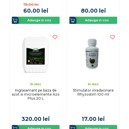
75.00
lei
60.00
lei
80.00
lei
Adauga in cos
Adauga in cos
In stoc
In stoc
Ingrasamant pe baza de
Stimulator inradacinare
azot si microelemente Azo
Rhyzostim 100 ml
Plus 20 L
320.00
lei
17.00
lei
Adauga in cos
Adauga in cos