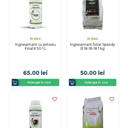
In stoc
In stoc
Ingrasamant cu potasiu
Ingrasamant foliar Speedy
Final K 50 1 L
B 18-18-18 1 kg
65.00
lei
50.00
lei
Adauga in cos
Adauga in cos