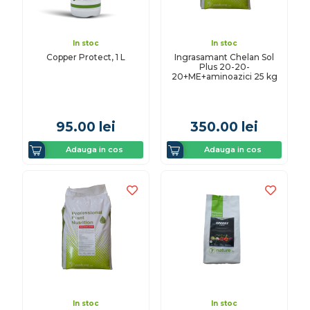
In stoc
In stoc
Copper Protect, 1 L
Ingrasamant Chelan Sol
Plus 20-20-
20+ME+aminoazici 25 kg
95.00
lei
350.00
lei
Adauga in cos
Adauga in cos
In stoc
In stoc