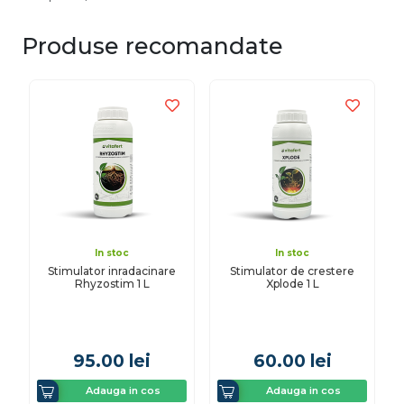
Produse recomandate
In stoc
In stoc
Stimulator inradacinare
Stimulator de crestere
Rhyzostim 1 L
Xplode 1 L
95.00
lei
60.00
lei
Adauga in cos
Adauga in cos