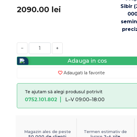
2090.00
lei
−
+
Adauga in cos
Adaugati la favorite
Te ajutam să alegi produsul potrivit
0752.101.802
L–V 09:00–18:00
Magazin ales de peste
Termen estimativ de
50.000 de clienti
livrare
2-4 zile