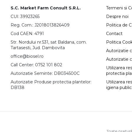
S.C. Market Farm Consult S.R.L.
Termeni si Co
CUI: 39923265
Despre noi
Reg. Com.: J2018013826409
Politica de C
Cod CAEN: 4791
Contact
Str. Nordului nr.531, sat Baldana, com.
Politica Coo
Tartasesti, Jud. Dambovita
Autorizatie 
office@biosel.ro
Autorizatie 
Call Center: 0752 101 802
Utilizarea r
Autorizatie Seminte: DB034500C
protectia pl
Autorizatie Produse protectia plantelor:
Utilizarea re
DB138
igiena publi
Toate preturil