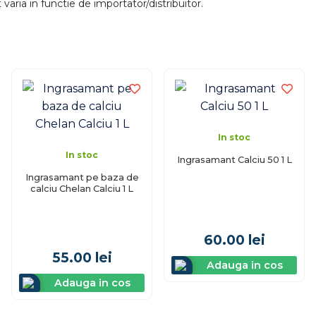
aria in functie de importator/distribuitor.
In stoc
In stoc
Ingrasamant Calciu 50 1 L
Ingrasamant pe baza de
calciu Chelan Calciu 1 L
60.00
lei
55.00
lei
Adauga in cos
Adauga in cos