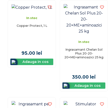
In stoc
Copper Protect, 1 L
In stoc
Ingrasamant Chelan Sol
95.00
lei
Plus 20-20-
20+ME+aminoazici 25 kg
Adauga in cos
350.00
lei
Adauga in cos