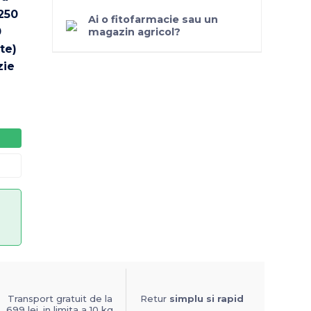
Ai o fitofarmacie sau un
magazin agricol?
Transport gratuit de la
Retur
simplu si rapid
699 lei, in limita a 10 kg