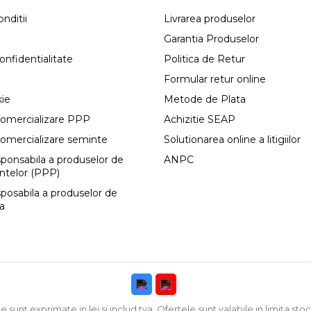
nditii
Livrarea produselor
Garantia Produselor
onfidentialitate
Politica de Retur
Formular retur online
kie
Metode de Plata
comercializare PPP
Achizitie SEAP
comercializare seminte
Solutionarea online a litigiilor
esponsabila a produselor de
ANPC
antelor (PPP)
sposabila a produselor de
ca
e sunt exprimate in lei si includ tva. Ofertele sunt valabile in limita stoc