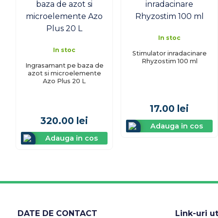
In stoc
In stoc
Stimulator inradacinare
Rhyzostim 100 ml
Ingrasamant pe baza de
azot si microelemente
Azo Plus 20 L
17.00
lei
320.00
lei
Adauga in cos
Adauga in cos
DATE DE CONTACT
Link-uri ut