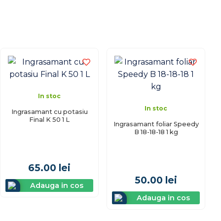
In stoc
In stoc
Ingrasamant cu potasiu
Final K 50 1 L
Ingrasamant foliar Speedy
B 18-18-18 1 kg
65.00
lei
50.00
lei
Adauga in cos
Adauga in cos