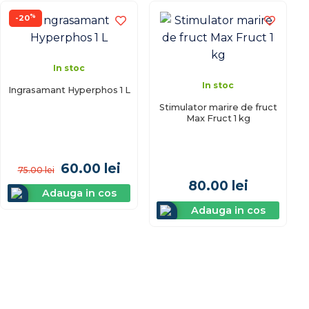
%
-20
In stoc
In stoc
Ingrasamant Hyperphos 1 L
Stimulator marire de fruct
Max Fruct 1 kg
60.00
lei
75.00
lei
80.00
lei
Adauga in cos
Adauga in cos