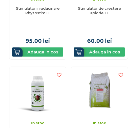
Stimulator inradacinare
Stimulator de crestere
Rhyzostim 1 L
Xplode 1 L
95.00
lei
60.00
lei
Adauga in cos
Adauga in cos
In stoc
In stoc