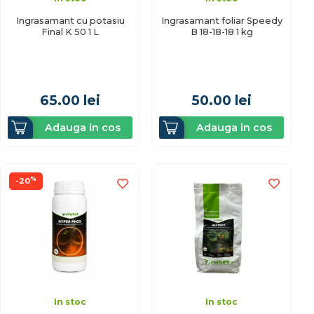
Ingrasamant cu potasiu
Ingrasamant foliar Speedy
Final K 50 1 L
B 18-18-18 1 kg
65.00
lei
50.00
lei
Adauga in cos
Adauga in cos
%
-20
In stoc
In stoc