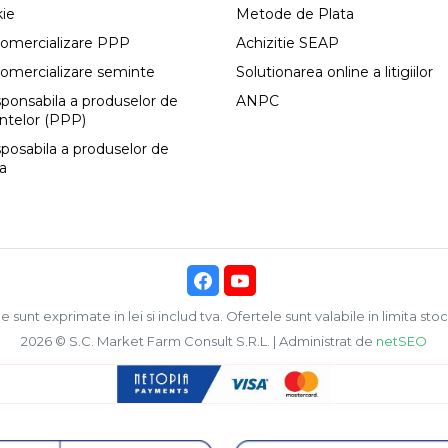
kie
Metode de Plata
comercializare PPP
Achizitie SEAP
comercializare seminte
Solutionarea online a litigiilor
esponsabila a produselor de
ANPC
antelor (PPP)
sposabila a produselor de
ca
e sunt exprimate in lei si includ tva. Ofertele sunt valabile in limita stoc
2026 © S.C. Market Farm Consult S.R.L. | Administrat de
netSEO