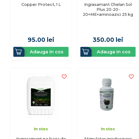
Copper Protect, 1 L
Ingrasamant Chelan Sol
Plus 20-20-
20+ME+aminoazici 25 kg
95.00
lei
350.00
lei
Adauga in cos
Adauga in cos
In stoc
In stoc
Ingrasamant pe baza de
Stimulator inradacinare