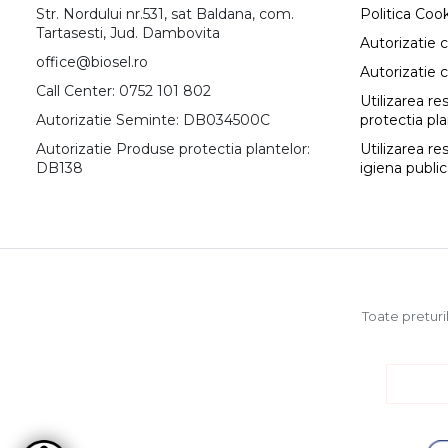
Str. Nordului nr.531, sat Baldana, com.
Politica Coo
Tartasesti, Jud. Dambovita
Autorizatie 
office@biosel.ro
Autorizatie 
Call Center: 0752 101 802
Utilizarea r
Autorizatie Seminte: DB034500C
protectia pl
Autorizatie Produse protectia plantelor:
Utilizarea re
DB138
igiena publi
Toate preturil