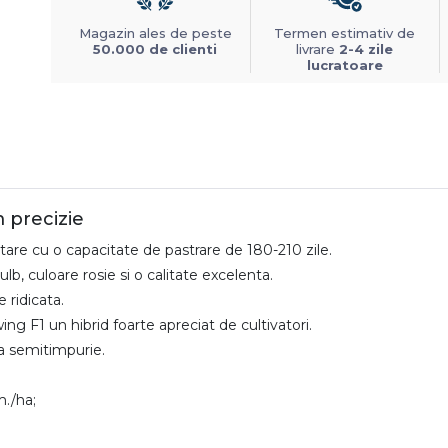
Magazin ales de peste
Termen estimativ de
50.000 de clienti
livrare
2-4 zile
lucratoare
 precizie
are cu o capacitate de pastrare de 180-210 zile.
lb, culoare rosie si o calitate excelenta.
 ridicata.
ng F1 un hibrid foarte apreciat de cultivatori.
ra semitimpurie.
./ha;