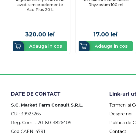
azot si microelemente
Rhyzostim 100 ml
Azo Plus 20 L
320.00
lei
17.00
lei
Adauga in cos
Adauga in cos
DATE DE CONTACT
Link-uri ut
S.C. Market Farm Consult S.R.L.
Termeni si Co
CUI: 39923265
Despre noi
Reg. Com.: J2018013826409
Politica de C
Cod CAEN: 4791
Contact