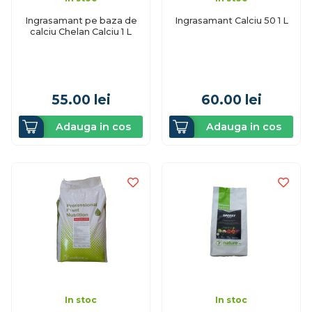
Ingrasamant pe baza de
Ingrasamant Calciu 50 1 L
calciu Chelan Calciu 1 L
55.00
lei
60.00
lei
Adauga in cos
Adauga in cos
In stoc
In stoc