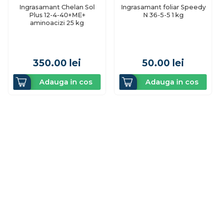
Ingrasamant Chelan Sol
Ingrasamant foliar Speedy
Plus 12-4-40+ME+
N 36-5-5 1 kg
aminoacizi 25 kg
350.00
lei
50.00
lei
Adauga in cos
Adauga in cos