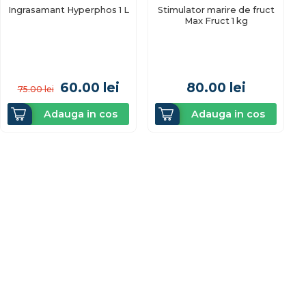
Ingrasamant Hyperphos 1 L
Stimulator marire de fruct
Max Fruct 1 kg
60.00
lei
80.00
lei
75.00
lei
Adauga in cos
Adauga in cos