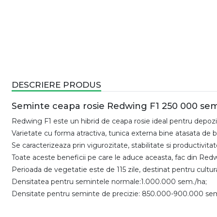
DESCRIERE PRODUS
Seminte ceapa rosie Redwing F1 250 000 sem
Redwing F1 este un hibrid de ceapa rosie ideal pentru depozit
Varietate cu forma atractiva, tunica externa bine atasata de bu
Se caracterizeaza prin vigurozitate, stabilitate si productivitate
Toate aceste beneficii pe care le aduce aceasta, fac din Redwi
Perioada de vegetatie este de 115 zile, destinat pentru cultu
Densitatea pentru semintele normale:1.000.000 sem./ha;
Densitate pentru seminte de precizie: 850.000-900.000 sem