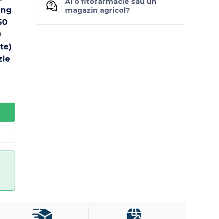
Ai o fitofarmacie sau un
magazin agricol?