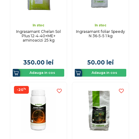
In stoc
In stoc
Ingrasamant Chelan Sol
Ingrasamant foliar Speedy
Plus 12-4-40+ME+
N 36-5-5 1 kg
aminoacizi 25 kg
350.00
lei
50.00
lei
Adauga in cos
Adauga in cos
%
-20