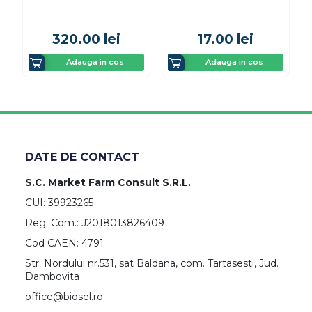
320.00
lei
17.00
lei
Adauga in cos
Adauga in cos
DATE DE CONTACT
S.C. Market Farm Consult S.R.L.
CUI: 39923265
Reg. Com.: J2018013826409
Cod CAEN: 4791
Str. Nordului nr.531, sat Baldana, com. Tartasesti, Jud.
Dambovita
office@biosel.ro