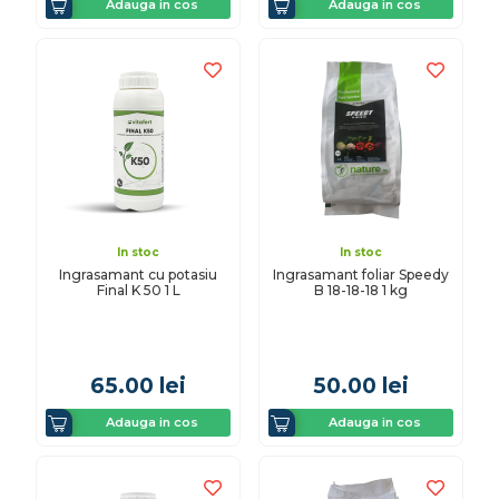
Adauga in cos
Adauga in cos
In stoc
In stoc
Ingrasamant cu potasiu
Ingrasamant foliar Speedy
Final K 50 1 L
B 18-18-18 1 kg
65.00
lei
50.00
lei
Adauga in cos
Adauga in cos