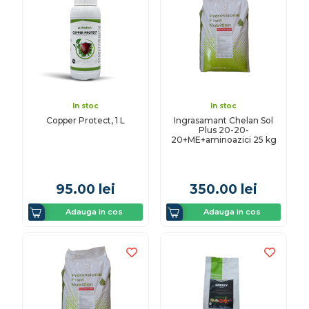
In stoc
In stoc
Copper Protect, 1 L
Ingrasamant Chelan Sol
Plus 20-20-
20+ME+aminoazici 25 kg
95.00
lei
350.00
lei
Adauga in cos
Adauga in cos