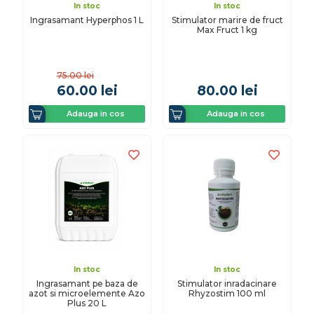
In stoc
In stoc
Ingrasamant Hyperphos 1 L
Stimulator marire de fruct
Max Fruct 1 kg
75.00
lei
60.00
lei
80.00
lei
Adauga in cos
Adauga in cos
In stoc
In stoc
Ingrasamant pe baza de
Stimulator inradacinare
azot si microelemente Azo
Rhyzostim 100 ml
Plus 20 L