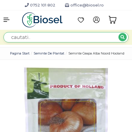
0752 101 802
office@biosel.ro
Pagina Start
Seminte De Plantat
Seminte Ceapa Alba Noord Hooland Stro