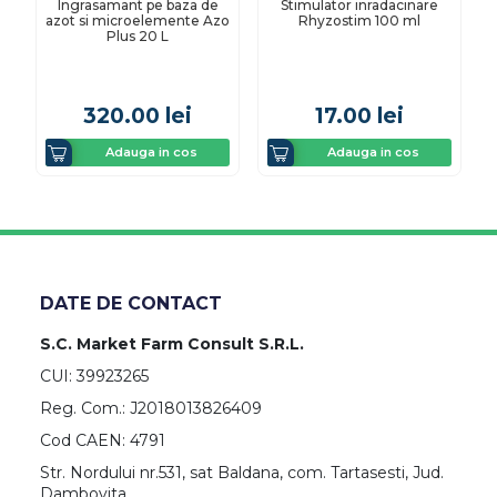
Ingrasamant pe baza de
Stimulator inradacinare
azot si microelemente Azo
Rhyzostim 100 ml
Plus 20 L
320.00
lei
17.00
lei
Adauga in cos
Adauga in cos
DATE DE CONTACT
S.C. Market Farm Consult S.R.L.
CUI: 39923265
Reg. Com.: J2018013826409
Cod CAEN: 4791
Str. Nordului nr.531, sat Baldana, com. Tartasesti, Jud.
Dambovita