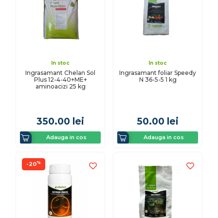
In stoc
In stoc
Ingrasamant Chelan Sol
Ingrasamant foliar Speedy
Plus 12-4-40+ME+
N 36-5-5 1 kg
aminoacizi 25 kg
350.00
lei
50.00
lei
Adauga in cos
Adauga in cos
%
-20