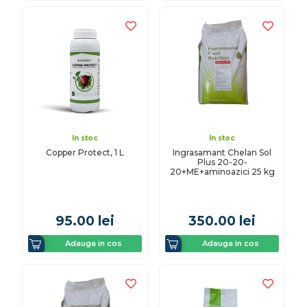
In stoc
In stoc
Copper Protect, 1 L
Ingrasamant Chelan Sol
Plus 20-20-
20+ME+aminoazici 25 kg
95.00
lei
350.00
lei
Adauga in cos
Adauga in cos