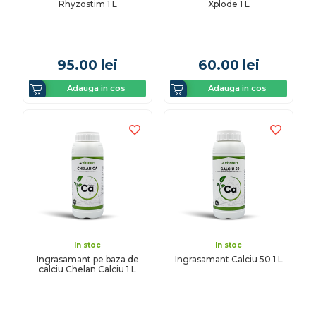
Rhyzostim 1 L
Xplode 1 L
95.00
lei
60.00
lei
Adauga in cos
Adauga in cos
In stoc
In stoc
Ingrasamant pe baza de
Ingrasamant Calciu 50 1 L
calciu Chelan Calciu 1 L