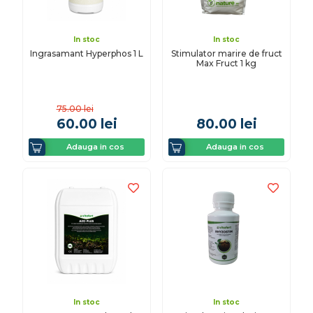
In stoc
In stoc
Ingrasamant Hyperphos 1 L
Stimulator marire de fruct
Max Fruct 1 kg
75.00
lei
60.00
lei
80.00
lei
Adauga in cos
Adauga in cos
In stoc
In stoc