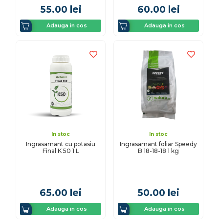
55.00
lei
60.00
lei
Adauga in cos
Adauga in cos
In stoc
In stoc
Ingrasamant cu potasiu
Ingrasamant foliar Speedy
Final K 50 1 L
B 18-18-18 1 kg
65.00
lei
50.00
lei
Adauga in cos
Adauga in cos