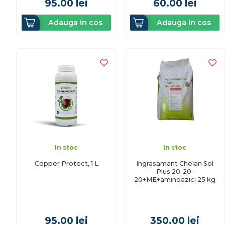
95.00
lei
60.00
lei
Adauga in cos
Adauga in cos
In stoc
In stoc
Copper Protect, 1 L
Ingrasamant Chelan Sol
Plus 20-20-
20+ME+aminoazici 25 kg
95.00
lei
350.00
lei