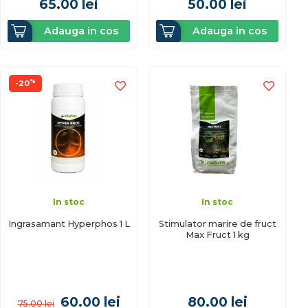
65.00
lei
50.00
lei
Adauga in cos
Adauga in cos
%
-20
In stoc
In stoc
Ingrasamant Hyperphos 1 L
Stimulator marire de fruct
Max Fruct 1 kg
60.00
lei
80.00
lei
75.00
lei