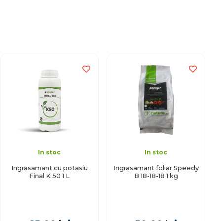
In stoc
In stoc
Ingrasamant cu potasiu
Ingrasamant foliar Speedy
Final K 50 1 L
B 18-18-18 1 kg