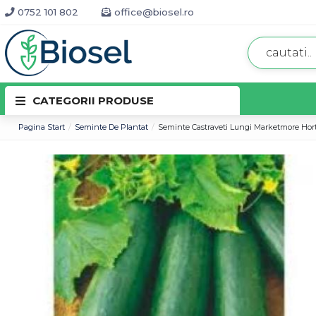
0752 101 802
office@biosel.ro
CATEGORII PRODUSE
Pagina Start
Seminte De Plantat
Seminte Castraveti Lungi Marketmore Hort