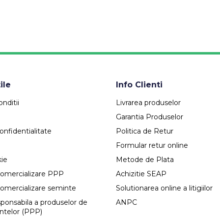
ile
Info Clienti
nditii
Livrarea produselor
Garantia Produselor
onfidentialitate
Politica de Retur
Formular retur online
kie
Metode de Plata
comercializare PPP
Achizitie SEAP
comercializare seminte
Solutionarea online a litigiilor
esponsabila a produselor de
ANPC
antelor (PPP)