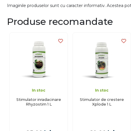
Imaginile produselor sunt cu caracter informativ. Acestea pot v
Produse recomandate
In stoc
In stoc
Stimulator inradacinare
Stimulator de crestere
Rhyzostim 1 L
Xplode 1 L