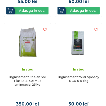
55.00
lei
60.00
lei
Adauga in cos
Adauga in cos
In stoc
In stoc
Ingrasamant Chelan Sol
Ingrasamant foliar Speedy
Plus 12-4-40+ME+
N 36-5-5 1 kg
aminoacizi 25 kg
350.00
lei
50.00
lei