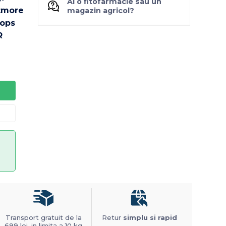
Ai o fitofarmacie sau un
magazin agricol?
Transport gratuit de la
Retur
simplu si rapid
699 lei, in limita a 10 kg