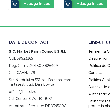
Adauga in cos
Adauga in cos
DATE DE CONTACT
Link-uri ut
S.C. Market Farm Consult S.R.L.
Termeni si Co
CUI: 39923265
Despre noi
Reg. Com.: J2018013826409
Politica de C
Cod CAEN: 4791
Contact
Str. Nordului nr.531, sat Baldana, com.
Politica Coo
Tartasesti, Jud. Dambovita
Autorizatie 
office@biosel.ro
Autorizatie 
Call Center: 0752 101 802
Utilizarea r
Autorizatie Seminte: DB034500C
protectia pl