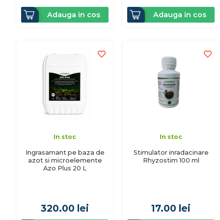
Adauga in cos
Adauga in cos
In stoc
In stoc
Ingrasamant pe baza de
Stimulator inradacinare
azot si microelemente
Rhyzostim 100 ml
Azo Plus 20 L
320.00
lei
17.00
lei