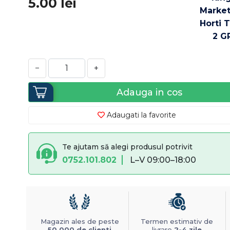
5.00
lei
−
+
Adauga in cos
Adaugati la favorite
Te ajutam să alegi produsul potrivit
0752.101.802
L–V 09:00–18:00
Magazin ales de peste
Termen estimativ de
50.000 de clienti
livrare
2-4 zile