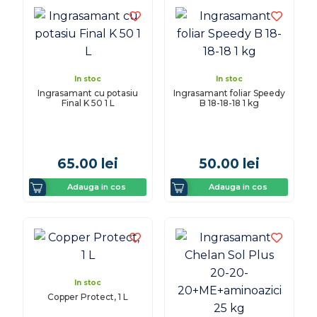
In stoc
In stoc
Ingrasamant cu potasiu
Ingrasamant foliar Speedy
Final K 50 1 L
B 18-18-18 1 kg
65.00
lei
50.00
lei
Adauga in cos
Adauga in cos
In stoc
Copper Protect, 1 L