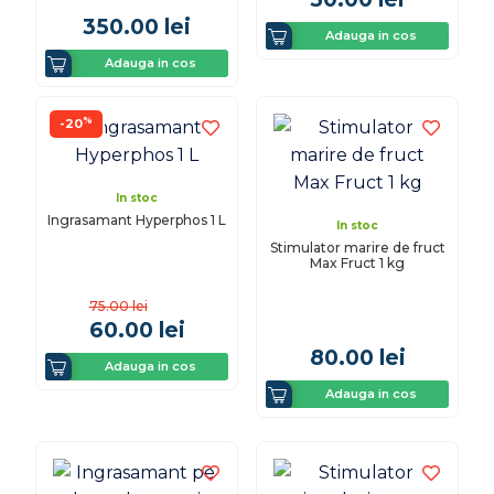
350.00
lei
Adauga in cos
Adauga in cos
%
-20
In stoc
Ingrasamant Hyperphos 1 L
In stoc
Stimulator marire de fruct
Max Fruct 1 kg
75.00
lei
60.00
lei
80.00
lei
Adauga in cos
Adauga in cos