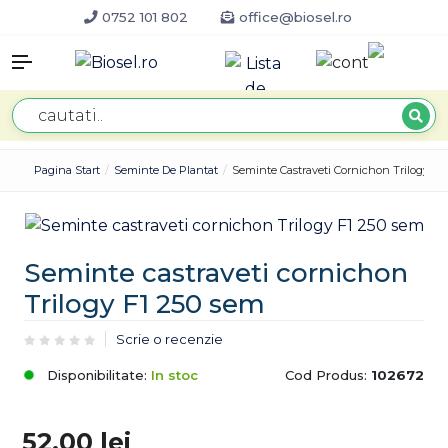
0752 101 802
office@biosel.ro
Pagina Start
Seminte De Plantat
Seminte Castraveti Cornichon Trilogy F1
Seminte castraveti cornichon
Trilogy F1 250 sem
Scrie o recenzie
Disponibilitate:
In stoc
Cod Produs:
102672
52.00
lei