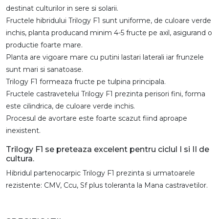
destinat culturilor in sere si solarii.
Fructele hibridului Trilogy F1 sunt uniforme, de culoare verde
inchis, planta producand minim 4-5 fructe pe axil, asigurand o
productie foarte mare.
Planta are vigoare mare cu putini lastari laterali iar frunzele
sunt mari si sanatoase.
Trilogy F1 formeaza fructe pe tulpina principala.
Fructele castravetelui Trilogy F1 prezinta perisori fini, forma
este cilindrica, de culoare verde inchis.
Procesul de avortare este foarte scazut fiind aproape
inexistent.
Trilogy F1 se preteaza excelent pentru ciclul I si II de
cultura.
Hibridul partenocarpic Trilogy F1 prezinta si urmatoarele
rezistente: CMV, Ccu, Sf plus toleranta la Mana castravetilor.