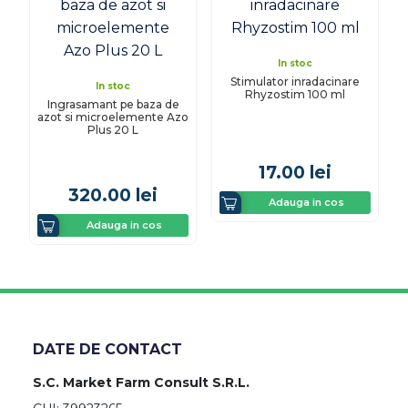
In stoc
Stimulator inradacinare
In stoc
Rhyzostim 100 ml
Ingrasamant pe baza de
azot si microelemente Azo
Plus 20 L
17.00
lei
320.00
lei
Adauga in cos
Adauga in cos
DATE DE CONTACT
S.C. Market Farm Consult S.R.L.