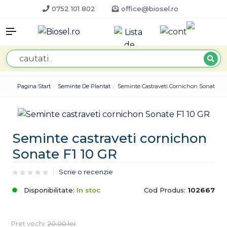
0752 101 802
office@biosel.ro
Pagina Start
Seminte De Plantat
Seminte Castraveti Cornichon Sonate F1
Seminte castraveti cornichon
Sonate F1 10 GR
Scrie o recenzie
Disponibilitate:
In stoc
Cod Produs:
102667
Pret vechi:
20.00
lei