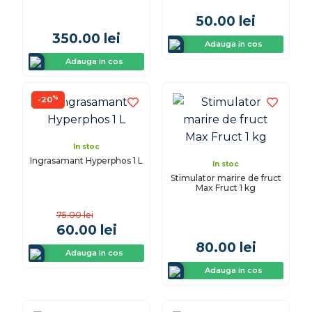
50.00
lei
350.00
lei
Adauga in cos
Adauga in cos
%
-20
In stoc
Ingrasamant Hyperphos 1 L
In stoc
Stimulator marire de fruct
Max Fruct 1 kg
75.00
lei
60.00
lei
80.00
lei
Adauga in cos
Adauga in cos