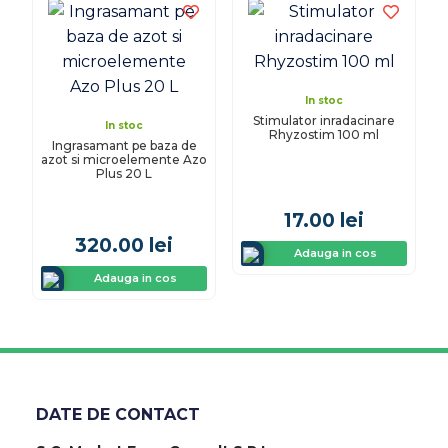
In stoc
Stimulator inradacinare
In stoc
Rhyzostim 100 ml
Ingrasamant pe baza de
azot si microelemente Azo
Plus 20 L
17.00
lei
320.00
lei
Adauga in cos
Adauga in cos
DATE DE CONTACT