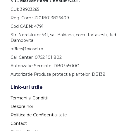
S.C. Market Farm Consult S.R.L.
CUI: 39923265
Reg. Com.: J2018013826409
Cod CAEN: 4791
Str. Nordului nr.531, sat Baldana, com. Tartasesti, Jud.
Dambovita
office@biosel.ro
Call Center: 0752 101 802
Autorizatie Seminte: DB034500C
Autorizatie Produse protectia plantelor: DB138
Link-uri utile
Termeni si Conditii
Despre noi
Politica de Confidentialitate
Contact