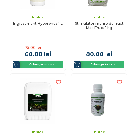
In stoc
In stoc
Ingrasamant Hyperphos 1 L
Stimulator marire de fruct
Max Fruct 1 kg
75.00
lei
60.00
lei
80.00
lei
Adauga in cos
Adauga in cos
In stoc
In stoc