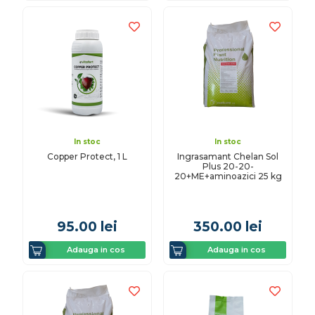
In stoc
In stoc
Copper Protect, 1 L
Ingrasamant Chelan Sol
Plus 20-20-
20+ME+aminoazici 25 kg
95.00
lei
350.00
lei
Adauga in cos
Adauga in cos