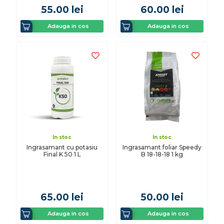
55.00
lei
60.00
lei
Adauga in cos
Adauga in cos
In stoc
In stoc
Ingrasamant cu potasiu
Ingrasamant foliar Speedy
Final K 50 1 L
B 18-18-18 1 kg
65.00
lei
50.00
lei
Adauga in cos
Adauga in cos