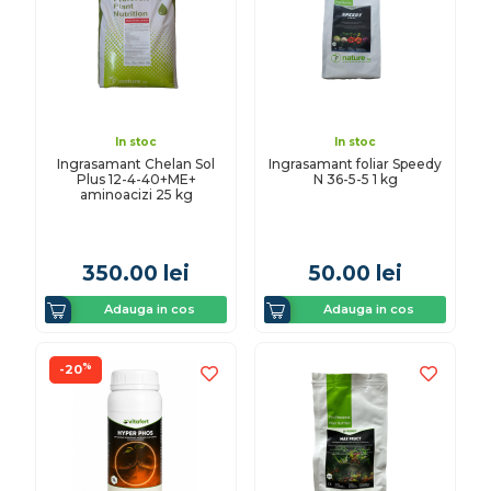
In stoc
In stoc
Ingrasamant Chelan Sol
Ingrasamant foliar Speedy
Plus 12-4-40+ME+
N 36-5-5 1 kg
aminoacizi 25 kg
350.00
lei
50.00
lei
Adauga in cos
Adauga in cos
%
-20