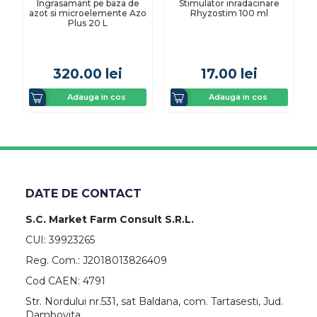
Ingrasamant pe baza de
Stimulator inradacinare
azot si microelemente Azo
Rhyzostim 100 ml
Plus 20 L
320.00
lei
17.00
lei
Adauga in cos
Adauga in cos
DATE DE CONTACT
S.C. Market Farm Consult S.R.L.
CUI: 39923265
Reg. Com.: J2018013826409
Cod CAEN: 4791
Str. Nordului nr.531, sat Baldana, com. Tartasesti, Jud.
Dambovita