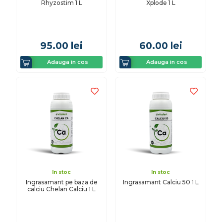
Rhyzostim 1 L
Xplode 1 L
95.00
lei
60.00
lei
Adauga in cos
Adauga in cos
In stoc
In stoc
Ingrasamant pe baza de
Ingrasamant Calciu 50 1 L
calciu Chelan Calciu 1 L