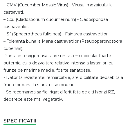
– CMV (Cucumber Mosaic Virus) - Virusul mozaicului la
castraveti.
– Ccu (Cladosporium cucumerinum) - Cladosporioza
castravetilor.
– Sf (Sphaerotheca fuliginea) - Fainarea castravetilor.
– Toleranta buna la Mana castravetilor (Pseudoperonospora
cubensis).
Planta este viguroasa si are un sistem radicular foarte
puternic, cu o dezvoltare relativa intensa a lastarilor, cu
frunze de marime medie, foarte sanatoase.
- Datorita rezistentei remarcabile, are o calitate deosebita a
fructelor pana la sfarsitul sezonului.
- Se recomanda sa fie irigat diferit fata de alti hibrizi RZ,
deoarece este mai vegetativ.
SPECIFICATII