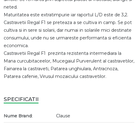
neted.
Maturitatea este extratimpurie iar raportul L/D este de 3,2.
Castravetii Regal F1 se preteaza a se cultiva in camp. Se pot
cultiva si in sere si solarii, dar numai in solariile mici destinate
consumului, unde nu se urmareste performanta si eficienta
economica.
Castravetii Regal F1 prezinta rezistenta intermediara la
Mana curcubitaceelor, Mucegaiul Purverulent al castravetilor,
Fainarea la castraveti, Patarea unghiulara, Antracnoza,
Patarea cafenie, Virusul mozaicului castravetilor.
SPECIFICATII
Nume Brand:
Clause