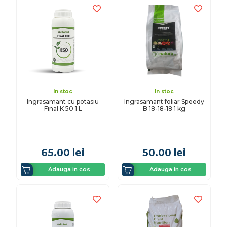
In stoc
In stoc
Ingrasamant cu potasiu
Ingrasamant foliar Speedy
Final K 50 1 L
B 18-18-18 1 kg
65.00
lei
50.00
lei
Adauga in cos
Adauga in cos