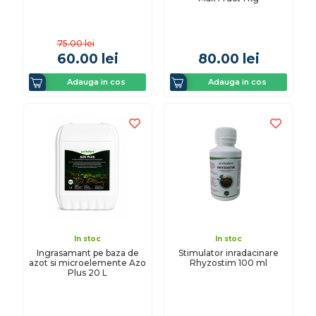
75.00
lei
60.00
lei
80.00
lei
Adauga in cos
Adauga in cos
In stoc
In stoc
Ingrasamant pe baza de
Stimulator inradacinare
azot si microelemente Azo
Rhyzostim 100 ml
Plus 20 L