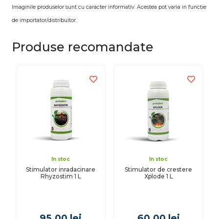
Imaginile produselor sunt cu caracter informativ. Acestea pot varia in functie
de importator/distribuitor.
Produse recomandate
In stoc
In stoc
Stimulator inradacinare
Stimulator de crestere
Rhyzostim 1 L
Xplode 1 L
95.00
lei
60.00
lei