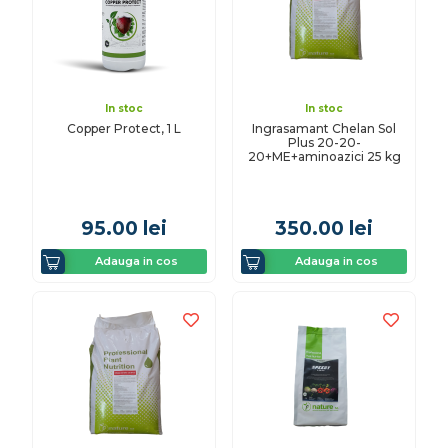
In stoc
In stoc
Copper Protect, 1 L
Ingrasamant Chelan Sol
Plus 20-20-
20+ME+aminoazici 25 kg
95.00
lei
350.00
lei
Adauga in cos
Adauga in cos