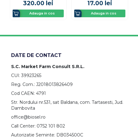
320.00
lei
17.00
lei
Adauga in cos
Adauga in cos
DATE DE CONTACT
S.C. Market Farm Consult S.R.L.
CUI: 39923265
Reg. Com.: J2018013826409
Cod CAEN: 4791
Str. Nordului nr.531, sat Baldana, com. Tartasesti, Jud.
Dambovita
office@biosel.ro
Call Center: 0752 101 802
Autorizatie Seminte: DB034500C