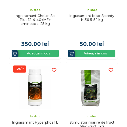
In stoc
In stoc
Ingrasamant Chelan Sol
Ingrasamant foliar Speedy
Plus 12-4-40+ME+
N 36-5-5 1 kg
aminoacizi 25 kg
350.00
lei
50.00
lei
Adauga in cos
Adauga in cos
%
-20
In stoc
In stoc
Ingrasamant Hyperphos 1 L
Stimulator marire de fruct
Max Fruct 1 kg