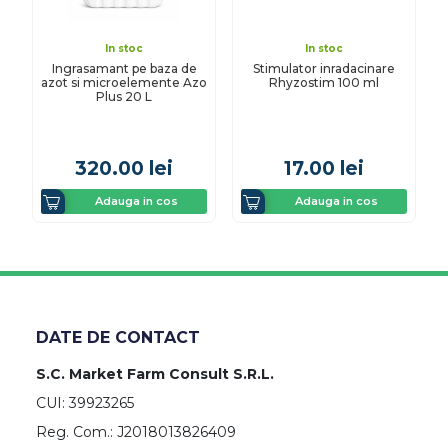
In stoc
In stoc
Ingrasamant pe baza de
Stimulator inradacinare
azot si microelemente Azo
Rhyzostim 100 ml
Plus 20 L
320.00
lei
17.00
lei
Adauga in cos
Adauga in cos
DATE DE CONTACT
S.C. Market Farm Consult S.R.L.
CUI: 39923265
Reg. Com.: J2018013826409