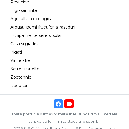
Pesticide
Ingrasaminte
Agricultura ecologica
Arbusti, pomi fructiferi si rasaduri
Echipamente sere si solarii
Casa si gradina
Irigatii
Vinificatie
Scule si unelte
Zootehnie
Reduceri
Toate preturile sunt exprimate in lei si includ tva. Ofertele
sunt valabile in limita stocului disponibil
2026 © S.C. Market Farm Consult S.R.L. | Administrat de