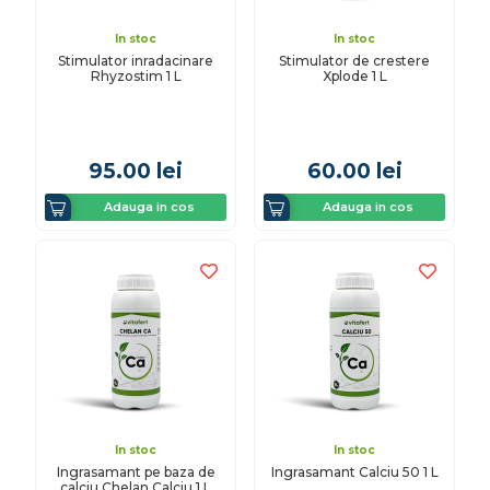
In stoc
In stoc
Stimulator inradacinare
Stimulator de crestere
Rhyzostim 1 L
Xplode 1 L
95.00
lei
60.00
lei
Adauga in cos
Adauga in cos
In stoc
In stoc
Ingrasamant pe baza de
Ingrasamant Calciu 50 1 L
calciu Chelan Calciu 1 L