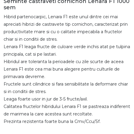
Seminte castraveti cornichon Lenara F1 1000
sem
Hibrid partenocarpic, Lenara F1 este unul dintre cei mai
apreciati hibrizi de castravete tip cornichon, caracterizat prin
productivitate mare si cu o calitate impecabila a fructelor
chiar si in conditii de stres.
Lenara F1 leaga fructe de culoare verde inchis atat pe tulpina
principala, cat si pe lastari.
Hibridul are toleranta la perioadele cu zile scurte de aceea
Lenara F1 este cea mai buna alegere pentru culturile de
primavara devreme.
Fructele sunt cilindrice si fara sensibilitate la deformare chiar
si in conditii de stres.
Leaga foarte usor in jur de 3-5 fructe/axil.
Calitatea fructelor hibridului Lenara F1 se pastreaza indiferent
de marimea la care acestea sunt recoltate.
Prezinta rezistenta foarte buna la Cmv/Ccu/Sf.