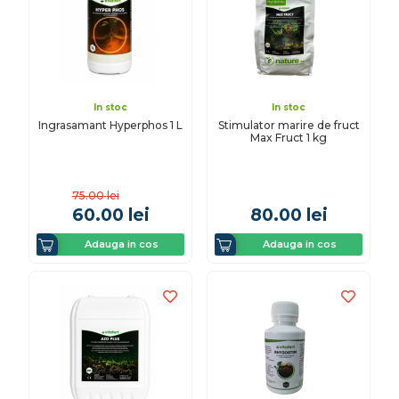
In stoc
In stoc
Ingrasamant Hyperphos 1 L
Stimulator marire de fruct
Max Fruct 1 kg
75.00
lei
60.00
lei
80.00
lei
Adauga in cos
Adauga in cos