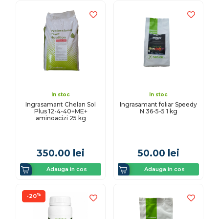
In stoc
In stoc
Ingrasamant Chelan Sol
Ingrasamant foliar Speedy
Plus 12-4-40+ME+
N 36-5-5 1 kg
aminoacizi 25 kg
350.00
lei
50.00
lei
Adauga in cos
Adauga in cos
%
-20