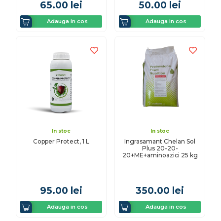
65.00
lei
50.00
lei
Adauga in cos
Adauga in cos
In stoc
In stoc
Copper Protect, 1 L
Ingrasamant Chelan Sol
Plus 20-20-
20+ME+aminoazici 25 kg
95.00
lei
350.00
lei
Adauga in cos
Adauga in cos