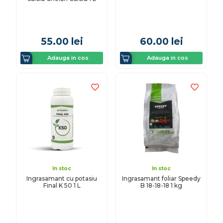
55.00
lei
60.00
lei
Adauga in cos
Adauga in cos
In stoc
In stoc
Ingrasamant cu potasiu
Ingrasamant foliar Speedy
Final K 50 1 L
B 18-18-18 1 kg