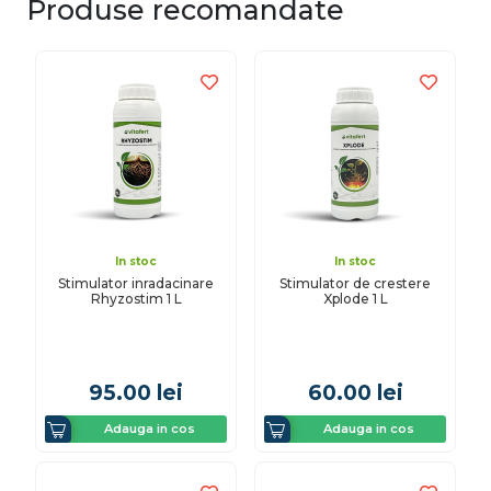
Produse recomandate
In stoc
In stoc
Stimulator inradacinare
Stimulator de crestere
Rhyzostim 1 L
Xplode 1 L
95.00
lei
60.00
lei
Adauga in cos
Adauga in cos