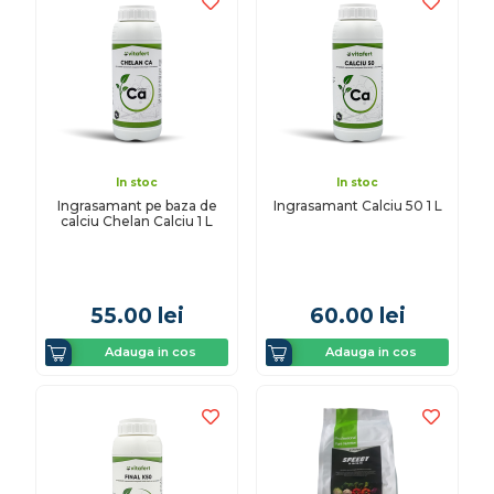
In stoc
In stoc
Ingrasamant pe baza de
Ingrasamant Calciu 50 1 L
calciu Chelan Calciu 1 L
55.00
lei
60.00
lei
Adauga in cos
Adauga in cos