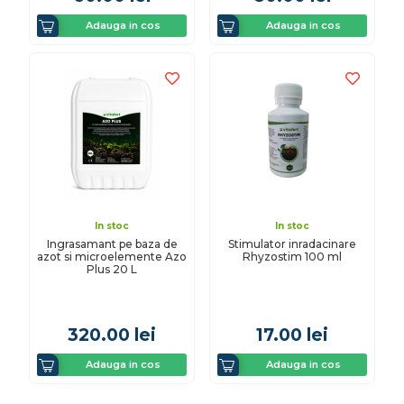
Adauga in cos
Adauga in cos
In stoc
In stoc
Ingrasamant pe baza de
Stimulator inradacinare
azot si microelemente Azo
Rhyzostim 100 ml
Plus 20 L
320.00
lei
17.00
lei
Adauga in cos
Adauga in cos