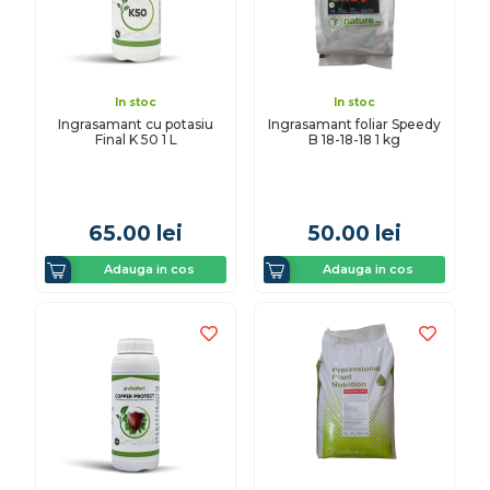
In stoc
In stoc
Ingrasamant cu potasiu
Ingrasamant foliar Speedy
Final K 50 1 L
B 18-18-18 1 kg
65.00
lei
50.00
lei
Adauga in cos
Adauga in cos