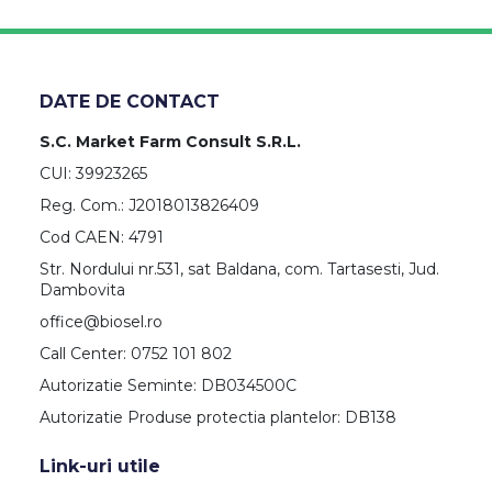
DATE DE CONTACT
S.C. Market Farm Consult S.R.L.
CUI: 39923265
Reg. Com.: J2018013826409
Cod CAEN: 4791
Str. Nordului nr.531, sat Baldana, com. Tartasesti, Jud.
Dambovita
office@biosel.ro
Call Center: 0752 101 802
Autorizatie Seminte: DB034500C
Autorizatie Produse protectia plantelor: DB138
Link-uri utile