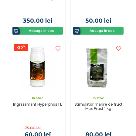
350.00
lei
50.00
lei
Adauga in cos
Adauga in cos
%
-20
In stoc
In stoc
Ingrasamant Hyperphos 1 L
Stimulator marire de fruct
Max Fruct 1 kg
75.00
lei
60.00
lei
80.00
lei