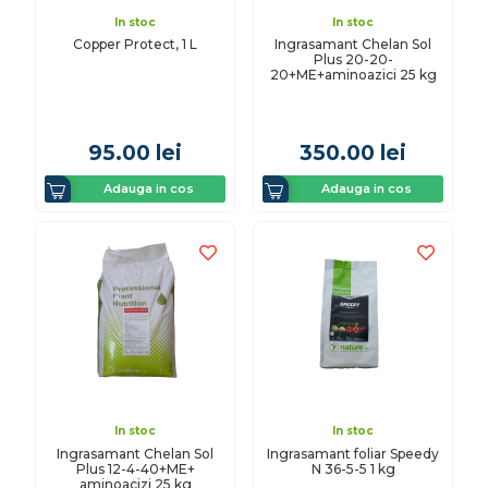
In stoc
In stoc
Copper Protect, 1 L
Ingrasamant Chelan Sol
Plus 20-20-
20+ME+aminoazici 25 kg
95.00
lei
350.00
lei
Adauga in cos
Adauga in cos
In stoc
In stoc
Ingrasamant Chelan Sol
Ingrasamant foliar Speedy
Plus 12-4-40+ME+
N 36-5-5 1 kg
aminoacizi 25 kg