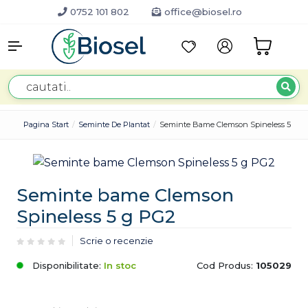
0752 101 802
office@biosel.ro
Pagina Start
Seminte De Plantat
Seminte Bame Clemson Spineless 5 G P
Seminte bame Clemson
Spineless 5 g PG2
Scrie o recenzie
Disponibilitate:
In stoc
Cod Produs:
105029