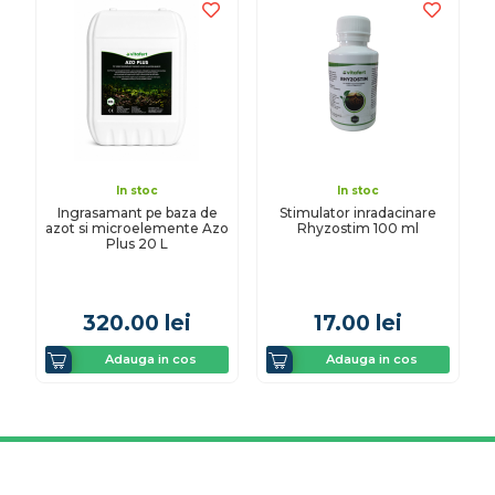
In stoc
In stoc
Ingrasamant pe baza de
Stimulator inradacinare
azot si microelemente Azo
Rhyzostim 100 ml
Plus 20 L
320.00
lei
17.00
lei
Adauga in cos
Adauga in cos