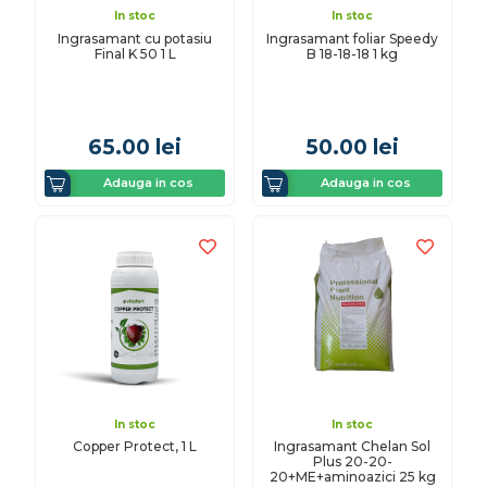
In stoc
In stoc
Ingrasamant cu potasiu
Ingrasamant foliar Speedy
Final K 50 1 L
B 18-18-18 1 kg
65.00
lei
50.00
lei
Adauga in cos
Adauga in cos
In stoc
In stoc
Copper Protect, 1 L
Ingrasamant Chelan Sol
Plus 20-20-
20+ME+aminoazici 25 kg