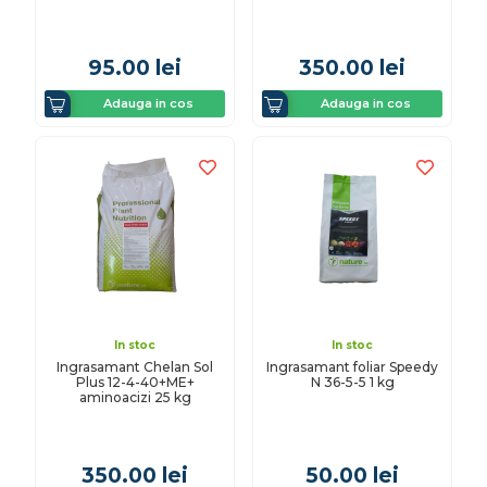
95.00
lei
350.00
lei
Adauga in cos
Adauga in cos
In stoc
In stoc
Ingrasamant Chelan Sol
Ingrasamant foliar Speedy
Plus 12-4-40+ME+
N 36-5-5 1 kg
aminoacizi 25 kg
350.00
lei
50.00
lei