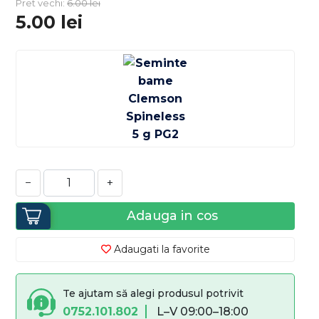
Pret vechi:
6.00
lei
5.00
lei
−
+
Adauga in cos
Adaugati la favorite
Te ajutam să alegi produsul potrivit
0752.101.802
L–V 09:00–18:00