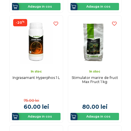
Adauga in cos
Adauga in cos
%
-20
In stoc
In stoc
Ingrasamant Hyperphos 1 L
Stimulator marire de fruct
Max Fruct 1 kg
75.00
lei
60.00
lei
80.00
lei
Adauga in cos
Adauga in cos