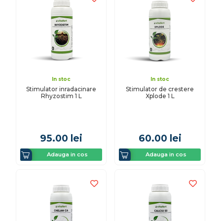
In stoc
In stoc
Stimulator inradacinare
Stimulator de crestere
Rhyzostim 1 L
Xplode 1 L
95.00
lei
60.00
lei
Adauga in cos
Adauga in cos