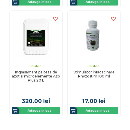
Adauga in cos
Adauga in cos
In stoc
In stoc
Ingrasamant pe baza de
Stimulator inradacinare
azot si microelemente Azo
Rhyzostim 100 ml
Plus 20 L
320.00
lei
17.00
lei
Adauga in cos
Adauga in cos