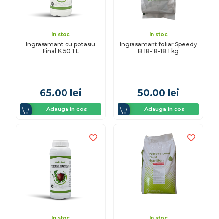
In stoc
In stoc
Ingrasamant cu potasiu
Ingrasamant foliar Speedy
Final K 50 1 L
B 18-18-18 1 kg
65.00
lei
50.00
lei
Adauga in cos
Adauga in cos
In stoc
In stoc