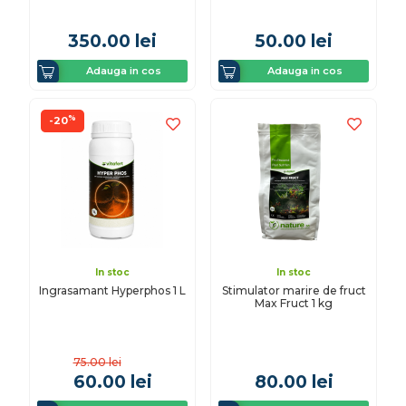
350.00
lei
50.00
lei
Adauga in cos
Adauga in cos
%
-20
In stoc
In stoc
Ingrasamant Hyperphos 1 L
Stimulator marire de fruct
Max Fruct 1 kg
75.00
lei
60.00
lei
80.00
lei