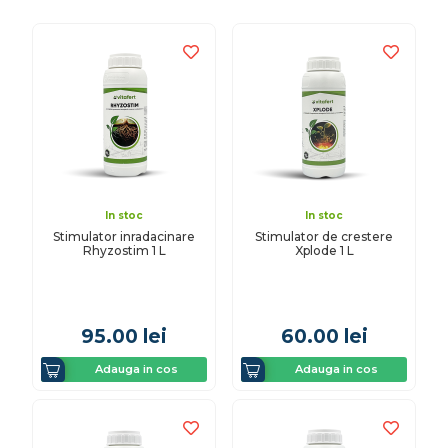
In stoc
In stoc
Stimulator inradacinare
Stimulator de crestere
Rhyzostim 1 L
Xplode 1 L
95.00
lei
60.00
lei
Adauga in cos
Adauga in cos