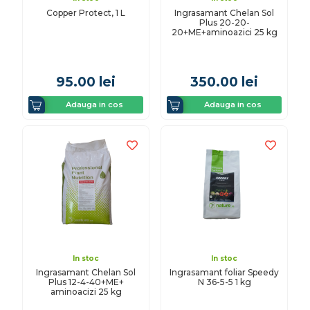
Copper Protect, 1 L
Ingrasamant Chelan Sol
Plus 20-20-
20+ME+aminoazici 25 kg
95.00
lei
350.00
lei
Adauga in cos
Adauga in cos
In stoc
In stoc
Ingrasamant Chelan Sol
Ingrasamant foliar Speedy
Plus 12-4-40+ME+
N 36-5-5 1 kg
aminoacizi 25 kg