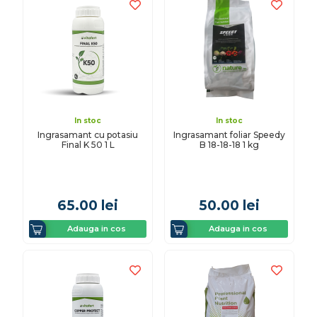
In stoc
In stoc
Ingrasamant cu potasiu
Ingrasamant foliar Speedy
Final K 50 1 L
B 18-18-18 1 kg
65.00
lei
50.00
lei
Adauga in cos
Adauga in cos