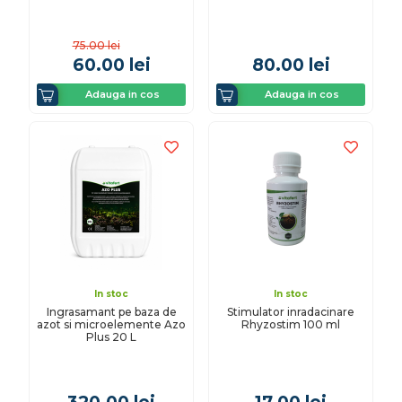
75.00
lei
60.00
lei
80.00
lei
Adauga in cos
Adauga in cos
In stoc
In stoc
Ingrasamant pe baza de
Stimulator inradacinare
azot si microelemente Azo
Rhyzostim 100 ml
Plus 20 L