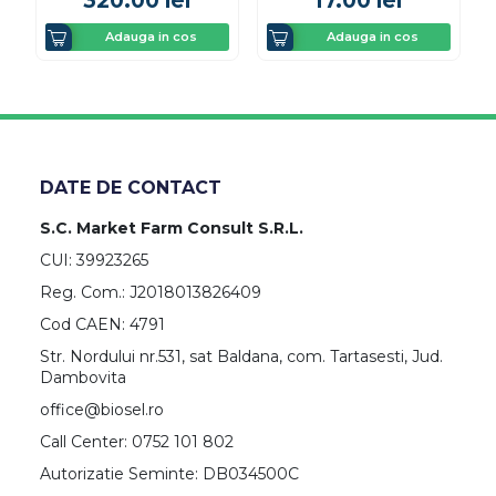
320.00
lei
17.00
lei
Adauga in cos
Adauga in cos
DATE DE CONTACT
S.C. Market Farm Consult S.R.L.
CUI: 39923265
Reg. Com.: J2018013826409
Cod CAEN: 4791
Str. Nordului nr.531, sat Baldana, com. Tartasesti, Jud.
Dambovita
office@biosel.ro
Call Center: 0752 101 802
Autorizatie Seminte: DB034500C