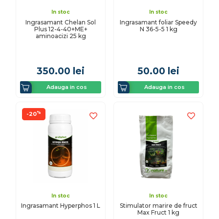
In stoc
In stoc
Ingrasamant Chelan Sol
Ingrasamant foliar Speedy
Plus 12-4-40+ME+
N 36-5-5 1 kg
aminoacizi 25 kg
350.00
lei
50.00
lei
Adauga in cos
Adauga in cos
%
-20
In stoc
In stoc
Ingrasamant Hyperphos 1 L
Stimulator marire de fruct
Max Fruct 1 kg