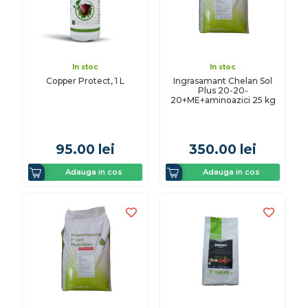
In stoc
In stoc
Copper Protect, 1 L
Ingrasamant Chelan Sol
Plus 20-20-
20+ME+aminoazici 25 kg
95.00
lei
350.00
lei
Adauga in cos
Adauga in cos