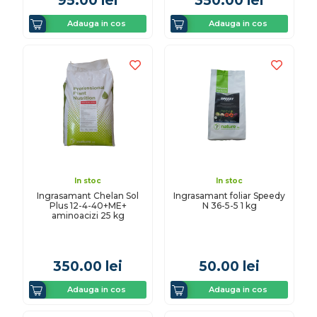
95.00
lei
350.00
lei
Adauga in cos
Adauga in cos
In stoc
In stoc
Ingrasamant Chelan Sol
Ingrasamant foliar Speedy
Plus 12-4-40+ME+
N 36-5-5 1 kg
aminoacizi 25 kg
350.00
lei
50.00
lei
Adauga in cos
Adauga in cos