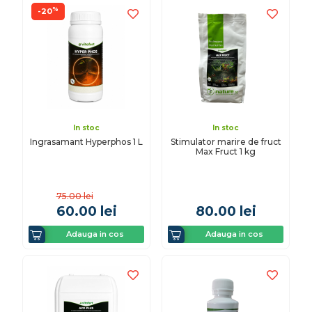
%
-20
In stoc
In stoc
Ingrasamant Hyperphos 1 L
Stimulator marire de fruct
Max Fruct 1 kg
75.00
lei
60.00
lei
80.00
lei
Adauga in cos
Adauga in cos