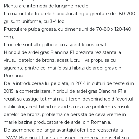
Planta are internodii de lungime medie.
La maturitate fructele hibridului ating o greutate de 180-200
gr, sunt uniforme, cu 3-4 lobi.
Fructul are pulpa groasa, cu dimensiuni de 70-80 x 120-140
mm.
Fructele sunt alb-galbuie, cu aspect lucios-cerat.
Hibridul de ardei gras Blancina F1 prezinta rezistenta la
virusul petelor de bronz, acest lucru il va propulsa cu
siguranta printre cei mai folositi hibrizi de ardei gras din
Romania.
De la introducerea lui pe piata, in 2014 in culturi de teste si in
2015 la comercializare, hibridul de ardei gras Blancina F1 a
reusit sa castige tot mai mult teren, devenind rapid favoritul
publicului, acest hibrid reusind sa rezolve problema virusului
petelor de bronz, problema ce persista de ceva vreme in
marile bazine producatoare de ardei din Romania.
De asemenea, pe langa avantajul oferit de rezistenta la
TSWV, Blancina F1 are si un aspect comercial deosebit si o