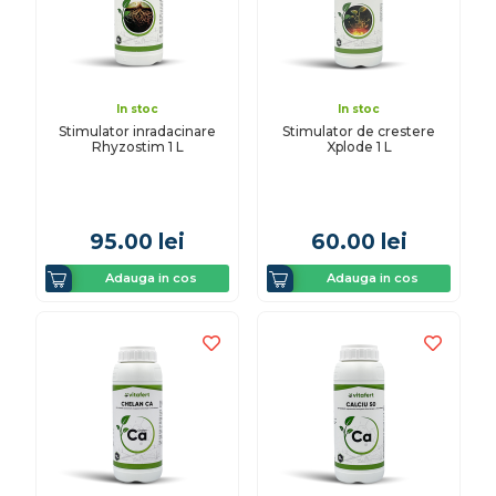
In stoc
In stoc
Stimulator inradacinare
Stimulator de crestere
Rhyzostim 1 L
Xplode 1 L
95.00
lei
60.00
lei
Adauga in cos
Adauga in cos