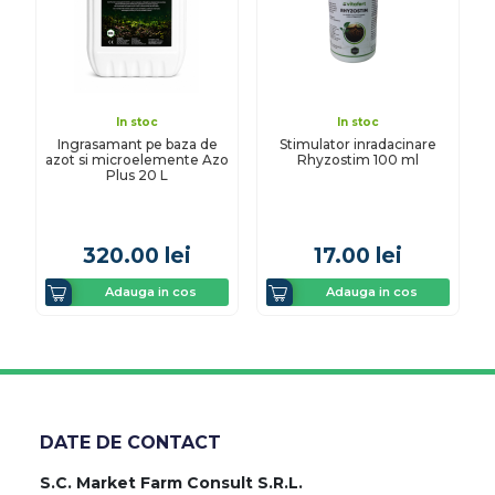
In stoc
In stoc
Ingrasamant pe baza de
Stimulator inradacinare
azot si microelemente Azo
Rhyzostim 100 ml
Plus 20 L
320.00
lei
17.00
lei
Adauga in cos
Adauga in cos
DATE DE CONTACT
S.C. Market Farm Consult S.R.L.