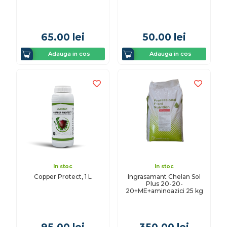
65.00
lei
50.00
lei
Adauga in cos
Adauga in cos
In stoc
In stoc
Copper Protect, 1 L
Ingrasamant Chelan Sol
Plus 20-20-
20+ME+aminoazici 25 kg