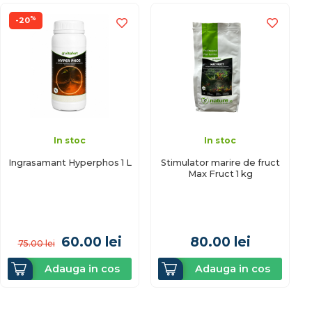
%
-20
In stoc
In stoc
Ingrasamant Hyperphos 1 L
Stimulator marire de fruct
Max Fruct 1 kg
60.00
lei
80.00
lei
75.00
lei
Adauga in cos
Adauga in cos