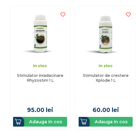
In stoc
In stoc
Stimulator inradacinare
Stimulator de crestere
Rhyzostim 1 L
Xplode 1 L
95.00
lei
60.00
lei
Adauga in cos
Adauga in cos