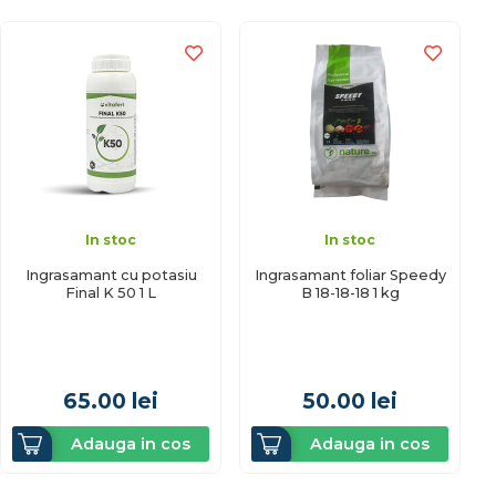
In stoc
In stoc
Ingrasamant cu potasiu
Ingrasamant foliar Speedy
Final K 50 1 L
B 18-18-18 1 kg
65.00
lei
50.00
lei
Adauga in cos
Adauga in cos