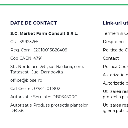
DATE DE CONTACT
Link-uri ut
S.C. Market Farm Consult S.R.L.
Termeni si Co
CUI: 39923265
Despre noi
Reg. Com.: J2018013826409
Politica de C
Cod CAEN: 4791
Contact
Str. Nordului nr.531, sat Baldana, com.
Politica Coo
Tartasesti, Jud. Dambovita
Autorizatie 
office@biosel.ro
Autorizatie 
Call Center: 0752 101 802
Utilizarea r
Autorizatie Seminte: DB034500C
protectia pl
Autorizatie Produse protectia plantelor:
Utilizarea re
DB138
igiena publi