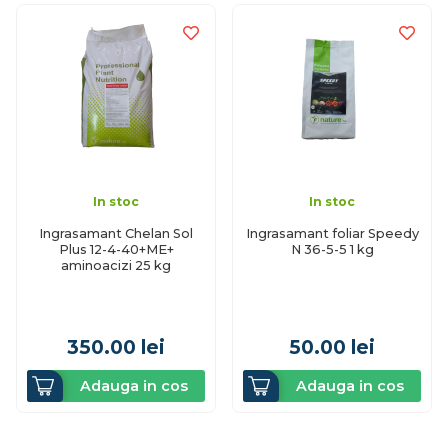
In stoc
In stoc
Ingrasamant Chelan Sol
Ingrasamant foliar Speedy
Plus 12-4-40+ME+
N 36-5-5 1 kg
aminoacizi 25 kg
350.00
lei
50.00
lei
Adauga in cos
Adauga in cos