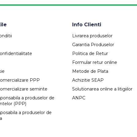
ile
Info Clienti
nditii
Livrarea produselor
Garantia Produselor
onfidentialitate
Politica de Retur
Formular retur online
kie
Metode de Plata
comercializare PPP
Achizitie SEAP
comercializare seminte
Solutionarea online a litigiilor
esponsabila a produselor de
ANPC
antelor (PPP)
sposabila a produselor de
ca