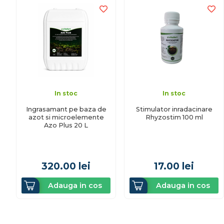
In stoc
In stoc
Ingrasamant pe baza de
Stimulator inradacinare
azot si microelemente
Rhyzostim 100 ml
Azo Plus 20 L
320.00
lei
17.00
lei
Adauga in cos
Adauga in cos