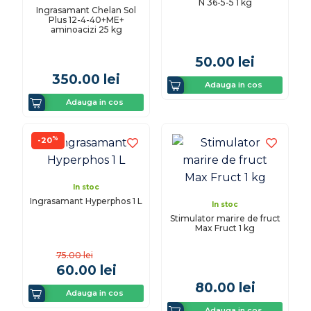
N 36-5-5 1 kg
Ingrasamant Chelan Sol
Plus 12-4-40+ME+
aminoacizi 25 kg
50.00
lei
350.00
lei
Adauga in cos
Adauga in cos
%
-20
In stoc
Ingrasamant Hyperphos 1 L
In stoc
Stimulator marire de fruct
Max Fruct 1 kg
75.00
lei
60.00
lei
80.00
lei
Adauga in cos
Adauga in cos