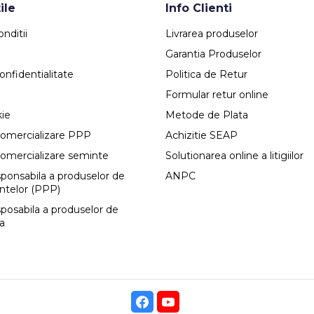
ile
Info Clienti
nditii
Livrarea produselor
Garantia Produselor
onfidentialitate
Politica de Retur
Formular retur online
kie
Metode de Plata
comercializare PPP
Achizitie SEAP
comercializare seminte
Solutionarea online a litigiilor
esponsabila a produselor de
ANPC
antelor (PPP)
sposabila a produselor de
ca