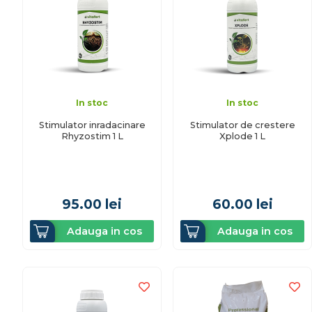
In stoc
In stoc
Stimulator inradacinare
Stimulator de crestere
Rhyzostim 1 L
Xplode 1 L
95.00
lei
60.00
lei
Adauga in cos
Adauga in cos