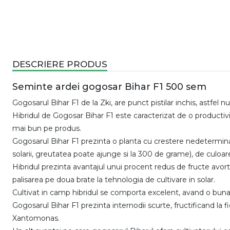
DESCRIERE PRODUS
Seminte ardei gogosar Bihar F1 500 sem
Gogosarul Bihar F1 de la Zki, are punct pistilar inchis, astfel n
Hibridul de Gogosar Bihar F1 este caracterizat de o productivit
mai bun pe produs.
Gogosarul Bihar F1 prezinta o planta cu crestere nedeterminata
solarii, greutatea poate ajunge si la 300 de grame), de culoare 
Hibridul prezinta avantajul unui procent redus de fructe avorta
palisarea pe doua brate la tehnologia de cultivare in solar.
Cultivat in camp hibridul se comporta excelent, avand o buna r
Gogosarul Bihar F1 prezinta internodii scurte, fructificand la f
Xantomonas.