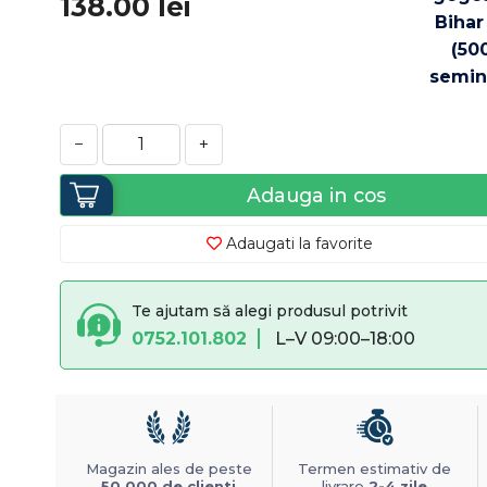
138.00
lei
−
+
Adauga in cos
Adaugati la favorite
Te ajutam să alegi produsul potrivit
0752.101.802
L–V 09:00–18:00
Magazin ales de peste
Termen estimativ de
50.000 de clienti
livrare
2-4 zile