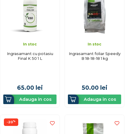
In stoc
In stoc
Ingrasamant cu potasiu
Ingrasamant foliar Speedy
Final K 50 1 L
B 18-18-18 1 kg
65.00
lei
50.00
lei
Adauga in cos
Adauga in cos
%
-20