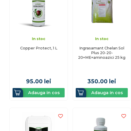
In stoc
In stoc
Copper Protect, 1 L
Ingrasamant Chelan Sol
Plus 20-20-
20+ME+aminoazici 25 kg
95.00
lei
350.00
lei
Adauga in cos
Adauga in cos