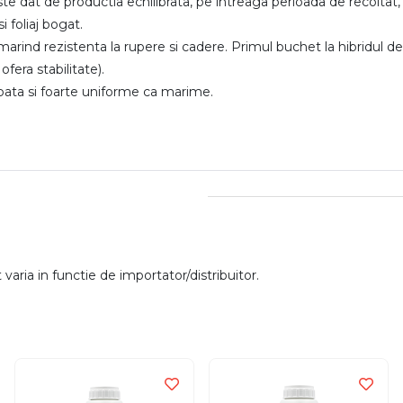
este dat de productia echilibrata, pe intreaga perioada de recoltat
 foliaj bogat.
rind rezistenta la rupere si cadere. Primul buchet la hibridul de 
ofera stabilitate).
mbata si foarte uniforme ca marime.
aria in functie de importator/distribuitor.