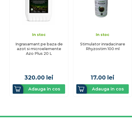
In stoc
In stoc
Ingrasamant pe baza de
Stimulator inradacinare
azot si microelemente
Rhyzostim 100 ml
Azo Plus 20 L
320.00
lei
17.00
lei
Adauga in cos
Adauga in cos