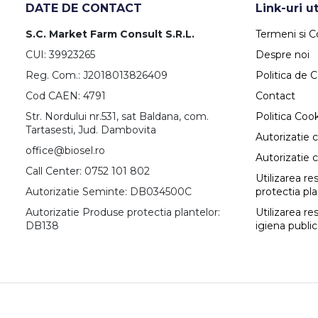
DATE DE CONTACT
Link-uri ut
S.C. Market Farm Consult S.R.L.
Termeni si Co
CUI: 39923265
Despre noi
Reg. Com.: J2018013826409
Politica de C
Cod CAEN: 4791
Contact
Str. Nordului nr.531, sat Baldana, com.
Politica Coo
Tartasesti, Jud. Dambovita
Autorizatie 
office@biosel.ro
Autorizatie 
Call Center: 0752 101 802
Utilizarea r
Autorizatie Seminte: DB034500C
protectia pl
Autorizatie Produse protectia plantelor:
Utilizarea re
DB138
igiena publi