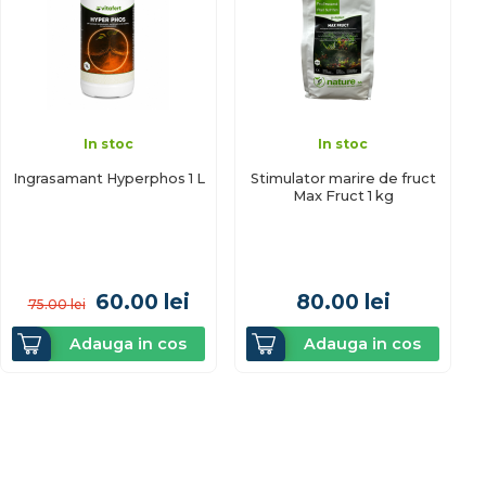
In stoc
In stoc
Ingrasamant Hyperphos 1 L
Stimulator marire de fruct
Max Fruct 1 kg
60.00
lei
80.00
lei
75.00
lei
Adauga in cos
Adauga in cos