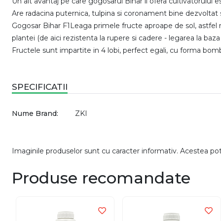
Un alt avantaj pe care gogosarul Bihar il ofera cultivatorului 
Are radacina puternica, tulpina si coronament bine dezvoltat si
Gogosar Bihar F1Leaga primele fructe aproape de sol, astfel ma
plantei (de aici rezistenta la rupere si cadere - legarea la baza 
Fructele sunt impartite in 4 lobi, perfect egali, cu forma bo
SPECIFICATII
Nume Brand:
ZKI
Imaginile produselor sunt cu caracter informativ. Acestea pot v
Produse recomandate