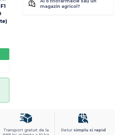
Ai o fitofarmacie sau un
magazin agricol?
Transport gratuit de la
Retur
simplu si rapid
699 lei, in limita a 10 kg