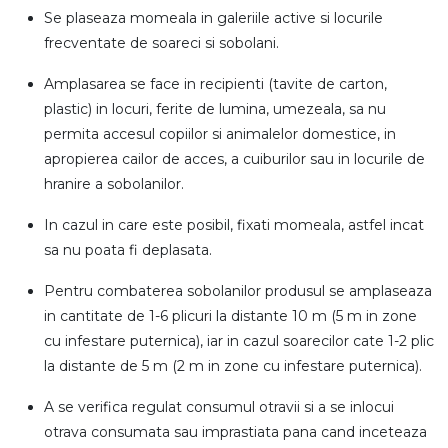
Se plaseaza momeala in galeriile active si locurile
frecventate de soareci si sobolani.
Amplasarea se face in recipienti (tavite de carton,
plastic) in locuri, ferite de lumina, umezeala, sa nu
permita accesul copiilor si animalelor domestice, in
apropierea cailor de acces, a cuiburilor sau in locurile de
hranire a sobolanilor.
In cazul in care este posibil, fixati momeala, astfel incat
sa nu poata fi deplasata.
Pentru combaterea sobolanilor produsul se amplaseaza
in cantitate de 1-6 plicuri la distante 10 m (5 m in zone
cu infestare puternica), iar in cazul soarecilor cate 1-2 plic
la distante de 5 m (2 m in zone cu infestare puternica).
A se verifica regulat consumul otravii si a se inlocui
otrava consumata sau imprastiata pana cand inceteaza