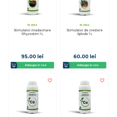
In stoc
In stoc
Stimulator inradacinare
Stimulator de crestere
Rhyzostim 1 L
Xplode 1 L
95.00
lei
60.00
lei
Adauga in cos
Adauga in cos