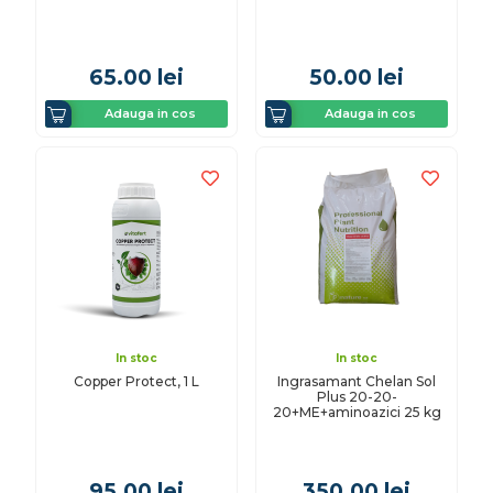
65.00
lei
50.00
lei
Adauga in cos
Adauga in cos
In stoc
In stoc
Copper Protect, 1 L
Ingrasamant Chelan Sol
Plus 20-20-
20+ME+aminoazici 25 kg
95.00
lei
350.00
lei