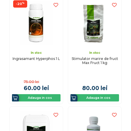
%
-20
In stoc
In stoc
Ingrasamant Hyperphos 1 L
Stimulator marire de fruct
Max Fruct 1 kg
75.00
lei
60.00
lei
80.00
lei
Adauga in cos
Adauga in cos