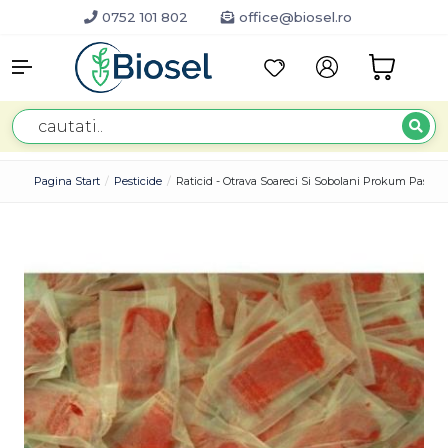
0752 101 802
office@biosel.ro
Pagina Start
Pesticide
Raticid - Otrava Soareci Si Sobolani Prokum Pasta 