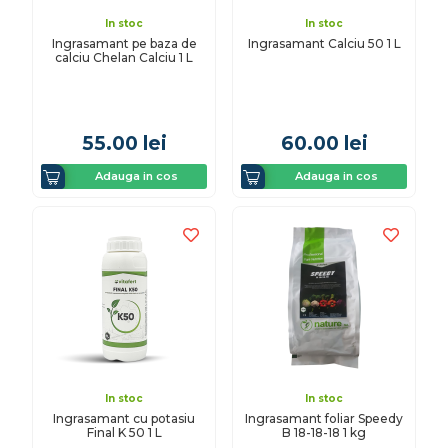
In stoc
In stoc
Ingrasamant pe baza de
Ingrasamant Calciu 50 1 L
calciu Chelan Calciu 1 L
55.00
lei
60.00
lei
Adauga in cos
Adauga in cos
In stoc
In stoc
Ingrasamant cu potasiu
Ingrasamant foliar Speedy
Final K 50 1 L
B 18-18-18 1 kg