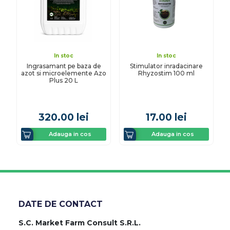
In stoc
In stoc
Ingrasamant pe baza de
Stimulator inradacinare
azot si microelemente Azo
Rhyzostim 100 ml
Plus 20 L
320.00
lei
17.00
lei
Adauga in cos
Adauga in cos
DATE DE CONTACT
S.C. Market Farm Consult S.R.L.