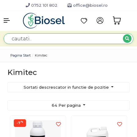
0752 101 802
office@biosel.ro
Pagina Start
Kimitec
Kimitec
Sortati descrescator in functie de pozitie
64 Per pagina
%
-7