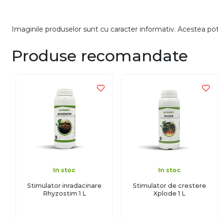
Imaginile produselor sunt cu caracter informativ. Acestea pot v
Produse recomandate
In stoc
In stoc
Stimulator inradacinare
Stimulator de crestere
Rhyzostim 1 L
Xplode 1 L