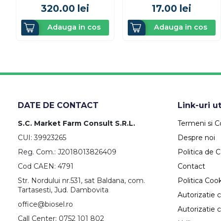
320.00
lei
17.00
lei
Adauga in cos
Adauga in cos
DATE DE CONTACT
Link-uri ut
S.C. Market Farm Consult S.R.L.
Termeni si Co
CUI: 39923265
Despre noi
Reg. Com.: J2018013826409
Politica de C
Cod CAEN: 4791
Contact
Str. Nordului nr.531, sat Baldana, com.
Politica Coo
Tartasesti, Jud. Dambovita
Autorizatie 
office@biosel.ro
Autorizatie 
Call Center: 0752 101 802