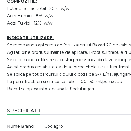
COMPOZITIE:
Extract humic total 20% w/w
Acizi Humici 8% w/w
Acizi Fulvici 12% w/w
INDICATII UTILIZARE:
Se recomanda aplicarea de fertilizatorului Biorad-20 pe cale ra
Agitati bine produsul înainte de aplicare. Produsul trebuie dilu
Se recomanda utilizarea acestui produs inca din fazele incipien
Acest produs are abilitatea de a forma chelati cu alti nutrienti 
Se aplica pe tot parcursul ciclului o doza de 5-7 L/ha, ajungan
La pomi fructiferi si citrice se aplica 100-150 ml/pom/ciclu.
Biorad se aplica intotdeauna la finalul irigarii.
SPECIFICATII
Nume Brand:
Codiagro