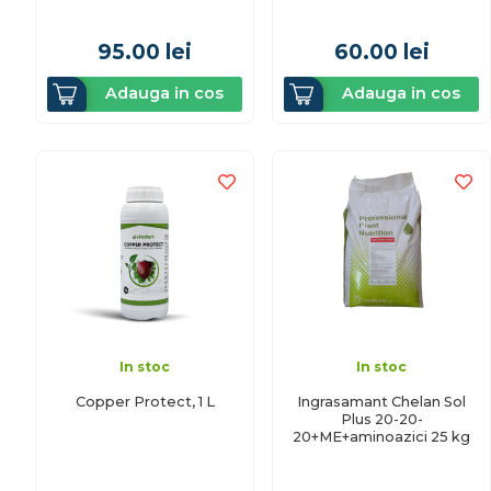
95.00
lei
60.00
lei
Adauga in cos
Adauga in cos
In stoc
In stoc
Copper Protect, 1 L
Ingrasamant Chelan Sol
Plus 20-20-
20+ME+aminoazici 25 kg