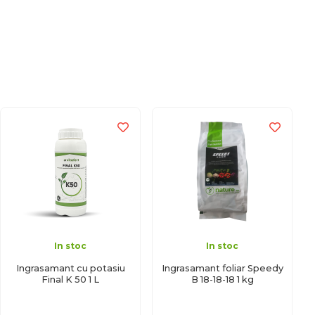
In stoc
In stoc
Ingrasamant cu potasiu
Ingrasamant foliar Speedy
Final K 50 1 L
B 18-18-18 1 kg