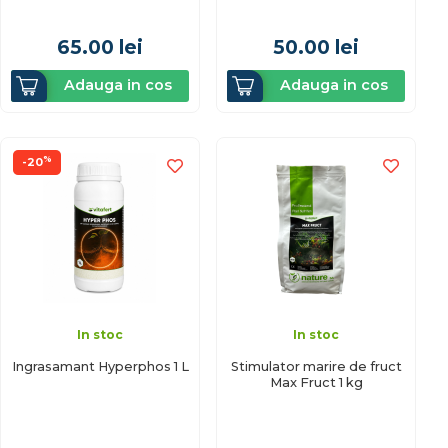
65.00
lei
50.00
lei
Adauga in cos
Adauga in cos
%
-20
In stoc
In stoc
Ingrasamant Hyperphos 1 L
Stimulator marire de fruct
Max Fruct 1 kg