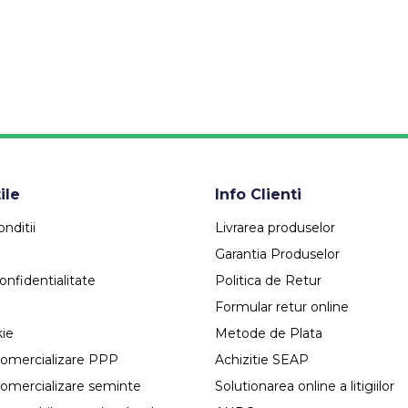
ile
Info Clienti
nditii
Livrarea produselor
Garantia Produselor
onfidentialitate
Politica de Retur
Formular retur online
kie
Metode de Plata
comercializare PPP
Achizitie SEAP
comercializare seminte
Solutionarea online a litigiilor