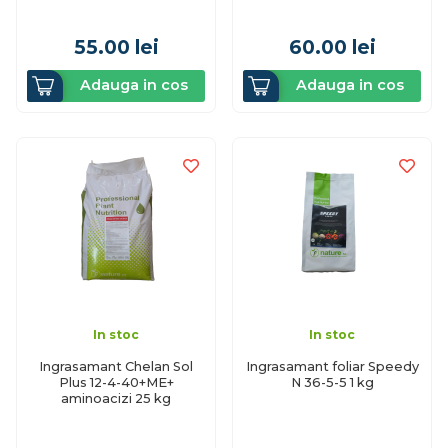
55.00
lei
60.00
lei
Adauga in cos
Adauga in cos
In stoc
In stoc
Ingrasamant Chelan Sol
Ingrasamant foliar Speedy
Plus 12-4-40+ME+
N 36-5-5 1 kg
aminoacizi 25 kg