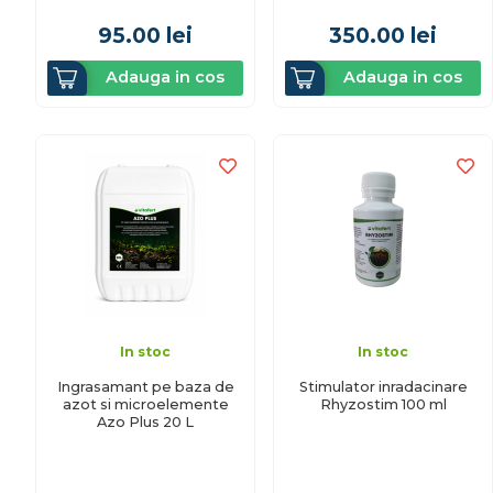
95.00
lei
350.00
lei
Adauga in cos
Adauga in cos
In stoc
In stoc
Ingrasamant pe baza de
Stimulator inradacinare
azot si microelemente
Rhyzostim 100 ml
Azo Plus 20 L