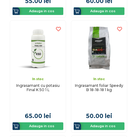
55.00
lei
60.00
lei
Adauga in cos
Adauga in cos
In stoc
In stoc
Ingrasamant cu potasiu
Ingrasamant foliar Speedy
Final K 50 1 L
B 18-18-18 1 kg
65.00
lei
50.00
lei
Adauga in cos
Adauga in cos