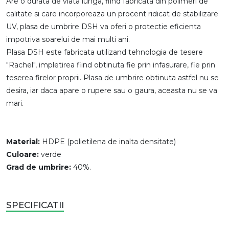
Are o durata de viata lunga, fiind fabricata din polimeri de
calitate si care incorporeaza un procent ridicat de stabilizare
UV, plasa de umbrire DSH va oferi o protectie eficienta
impotriva soarelui de mai multi ani.
Plasa DSH este fabricata utilizand tehnologia de tesere
"Rachel", impletirea fiind obtinuta fie prin infasurare, fie prin
teserea firelor proprii. Plasa de umbrire obtinuta astfel nu se
desira, iar daca apare o rupere sau o gaura, aceasta nu se va
mari.
Material:
HDPE (polietilena de inalta densitate)
Culoare:
verde
Grad de umbrire:
40%.
SPECIFICATII