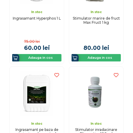
In stoc
In stoc
Ingrasamant Hyperphos 1 L
Stimulator marire de fruct
Max Fruct 1 kg
75.00
lei
60.00
lei
80.00
lei
Adauga in cos
Adauga in cos
In stoc
In stoc
Ingrasamant pe baza de
Stimulator inradacinare