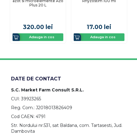
azot si microelemente Azo
Rhyzostim 100 ml
Plus 20 L
320.00
lei
17.00
lei
Adauga in cos
Adauga in cos
DATE DE CONTACT
S.C. Market Farm Consult S.R.L.
CUI: 39923265
Reg. Com.: J2018013826409
Cod CAEN: 4791
Str. Nordului nr.531, sat Baldana, com. Tartasesti, Jud.
Dambovita