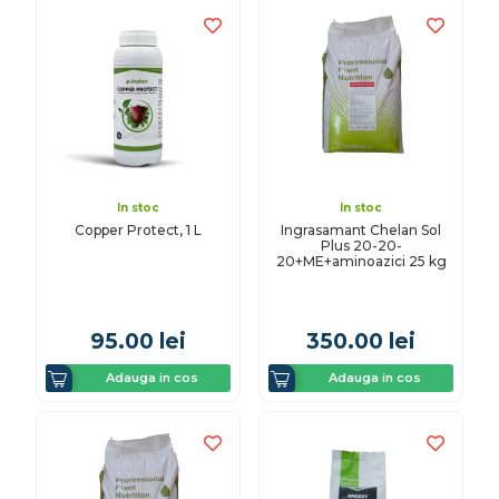
In stoc
In stoc
Copper Protect, 1 L
Ingrasamant Chelan Sol
Plus 20-20-
20+ME+aminoazici 25 kg
95.00
lei
350.00
lei
Adauga in cos
Adauga in cos