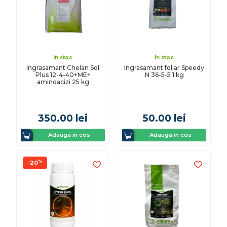
In stoc
In stoc
Ingrasamant Chelan Sol
Ingrasamant foliar Speedy
Plus 12-4-40+ME+
N 36-5-5 1 kg
aminoacizi 25 kg
350.00
lei
50.00
lei
Adauga in cos
Adauga in cos
%
-20