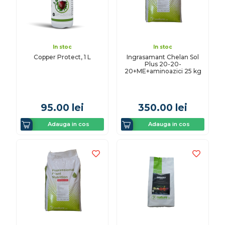
In stoc
In stoc
Copper Protect, 1 L
Ingrasamant Chelan Sol
Plus 20-20-
20+ME+aminoazici 25 kg
95.00
lei
350.00
lei
Adauga in cos
Adauga in cos