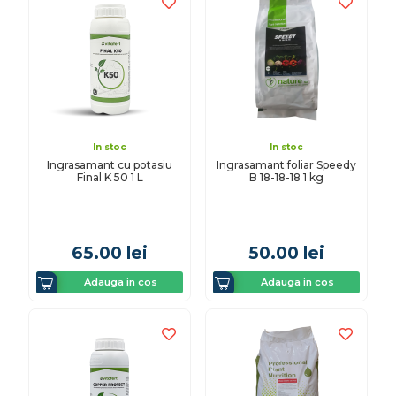
In stoc
In stoc
Ingrasamant cu potasiu
Ingrasamant foliar Speedy
Final K 50 1 L
B 18-18-18 1 kg
65.00
lei
50.00
lei
Adauga in cos
Adauga in cos