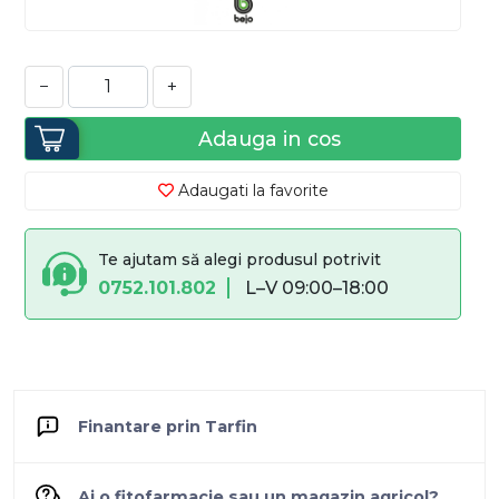
−
+
Adauga in cos
Adaugati la favorite
Te ajutam să alegi produsul potrivit
0752.101.802
L–V 09:00–18:00
Finantare prin Tarfin
Ai o fitofarmacie sau un magazin agricol?