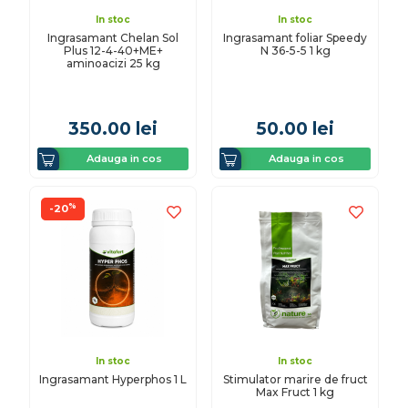
In stoc
In stoc
Ingrasamant Chelan Sol
Ingrasamant foliar Speedy
Plus 12-4-40+ME+
N 36-5-5 1 kg
aminoacizi 25 kg
350.00
lei
50.00
lei
Adauga in cos
Adauga in cos
%
-20
In stoc
In stoc
Ingrasamant Hyperphos 1 L
Stimulator marire de fruct
Max Fruct 1 kg