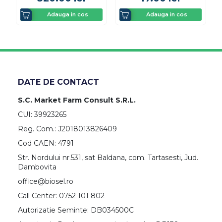
Adauga in cos
Adauga in cos
DATE DE CONTACT
S.C. Market Farm Consult S.R.L.
CUI: 39923265
Reg. Com.: J2018013826409
Cod CAEN: 4791
Str. Nordului nr.531, sat Baldana, com. Tartasesti, Jud.
Dambovita
office@biosel.ro
Call Center: 0752 101 802
Autorizatie Seminte: DB034500C