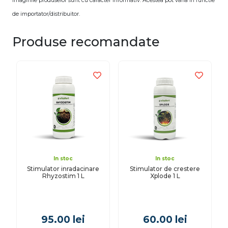
Imaginile produselor sunt cu caracter informativ. Acestea pot varia in functie
de importator/distribuitor.
Produse recomandate
In stoc
In stoc
Stimulator inradacinare
Stimulator de crestere
Rhyzostim 1 L
Xplode 1 L
95.00
lei
60.00
lei