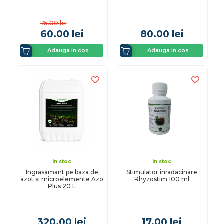
75.00
lei
60.00
lei
80.00
lei
Adauga in cos
Adauga in cos
In stoc
In stoc
Ingrasamant pe baza de
Stimulator inradacinare
azot si microelemente Azo
Rhyzostim 100 ml
Plus 20 L
320.00
lei
17.00
lei