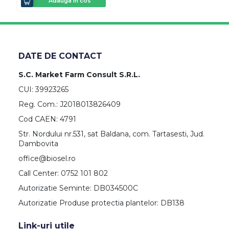
Adauga in cos
DATE DE CONTACT
S.C. Market Farm Consult S.R.L.
CUI: 39923265
Reg. Com.: J2018013826409
Cod CAEN: 4791
Str. Nordului nr.531, sat Baldana, com. Tartasesti, Jud.
Dambovita
office@biosel.ro
Call Center: 0752 101 802
Autorizatie Seminte: DB034500C
Autorizatie Produse protectia plantelor: DB138
Link-uri utile